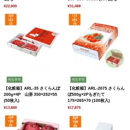
¥22,000
¥31,488
代引不可
代引不可
【化粧箱】ARL-35 さくらんぼ
【化粧箱】ARL-2075 さくらん
200g×4P 山形 350×252×55
ぼ500g×2Pもぎたて
(50枚入)
175×265×70 (100枚入)
¥13,888
¥17,875