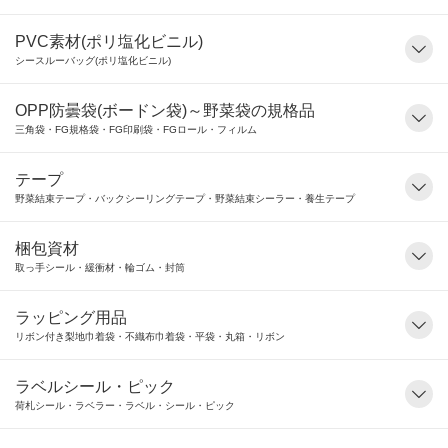
PVC素材(ポリ塩化ビニル)
シースルーバッグ(ポリ塩化ビニル)
OPP防曇袋(ボードン袋)～野菜袋の規格品
三角袋・FG規格袋・FG印刷袋・FGロール・フィルム
テープ
野菜結束テープ・バックシーリングテープ・野菜結束シーラー・養生テープ
梱包資材
取っ手シール・緩衝材・輪ゴム・封筒
ラッピング用品
リボン付き梨地巾着袋・不織布巾着袋・平袋・丸箱・リボン
ラベルシール・ピック
荷札シール・ラベラー・ラベル・シール・ピック