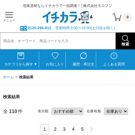
包装資材ならイチカラで一括調達！│株式会社モロフジ
0
メニュー
0120-296-812
営業時間 9:00〜18:00(土日祝を除く)
カテゴリから探す
▼
お気に入り
履歴・再注文
よくある質問
ホーム
検索結果
検索結果
全
110
件
表示順
在庫有無
1
2
3
4
5