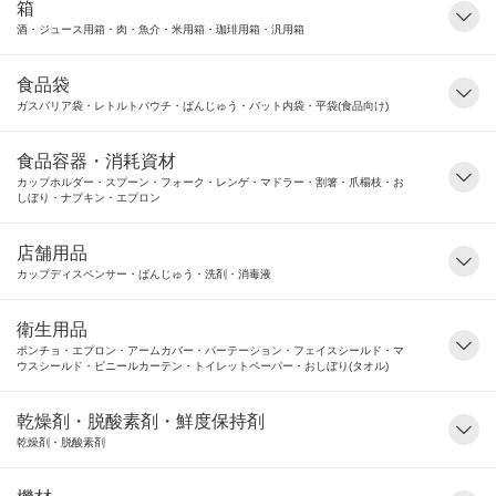
箱
酒・ジュース用箱・肉・魚介・米用箱・珈琲用箱・汎用箱
食品袋
ガスバリア袋・レトルトパウチ・ばんじゅう・バット内袋・平袋(食品向け)
食品容器・消耗資材
カップホルダー・スプーン・フォーク・レンゲ・マドラー・割箸・爪楊枝・お
しぼり・ナプキン・エプロン
店舗用品
カップディスペンサー・ばんじゅう・洗剤・消毒液
衛生用品
ポンチョ・エプロン・アームカバー・パーテーション・フェイスシールド・マ
ウスシールド・ビニールカーテン・トイレットペーパー・おしぼり(タオル)
乾燥剤・脱酸素剤・鮮度保持剤
乾燥剤・脱酸素剤