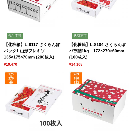
代引不可
代引不可
【化粧箱】L-8117 さくらんぼ
【化粧箱】L-8104 さくらんぼ
パック1 山形フレキソ
バラ詰1kg 172×270×60mm
135×175×70mm (200枚入)
(100枚入)
¥19,470
¥14,108