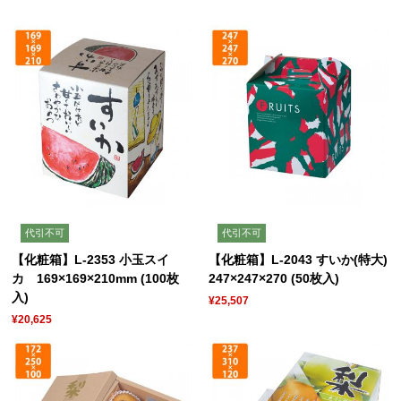
代引不可
代引不可
【化粧箱】L-2353 小玉スイ
【化粧箱】L-2043 すいか(特大)
カ 169×169×210mm (100枚
247×247×270 (50枚入)
入)
¥25,507
¥20,625