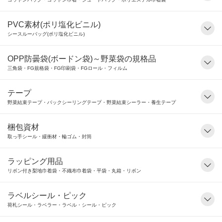
PVC素材(ポリ塩化ビニル)
シースルーバッグ(ポリ塩化ビニル)
OPP防曇袋(ボードン袋)～野菜袋の規格品
三角袋・FG規格袋・FG印刷袋・FGロール・フィルム
テープ
野菜結束テープ・バックシーリングテープ・野菜結束シーラー・養生テープ
梱包資材
取っ手シール・緩衝材・輪ゴム・封筒
ラッピング用品
リボン付き梨地巾着袋・不織布巾着袋・平袋・丸箱・リボン
ラベルシール・ピック
荷札シール・ラベラー・ラベル・シール・ピック