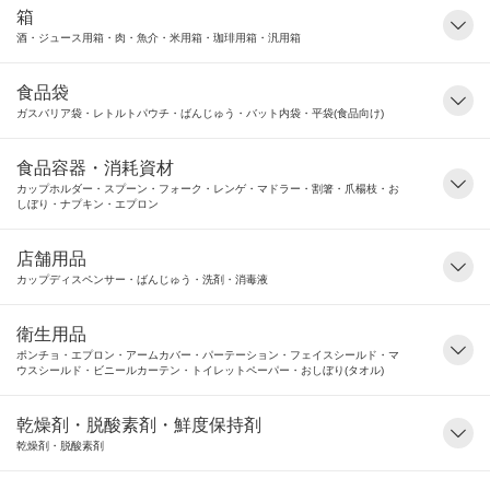
箱
酒・ジュース用箱・肉・魚介・米用箱・珈琲用箱・汎用箱
食品袋
ガスバリア袋・レトルトパウチ・ばんじゅう・バット内袋・平袋(食品向け)
食品容器・消耗資材
カップホルダー・スプーン・フォーク・レンゲ・マドラー・割箸・爪楊枝・お
しぼり・ナプキン・エプロン
店舗用品
カップディスペンサー・ばんじゅう・洗剤・消毒液
衛生用品
ポンチョ・エプロン・アームカバー・パーテーション・フェイスシールド・マ
ウスシールド・ビニールカーテン・トイレットペーパー・おしぼり(タオル)
乾燥剤・脱酸素剤・鮮度保持剤
乾燥剤・脱酸素剤