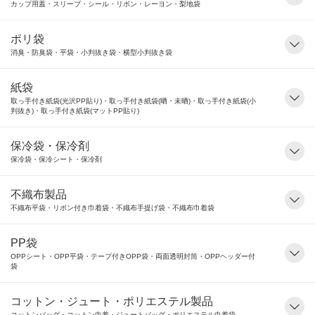
カップ用蓋・スリーブ・シール・リボン・レーヨン・梨地袋
ポリ袋
消臭・防臭袋・平袋・小判抜き袋・横型小判抜き袋
紙袋
取っ手付き紙袋(光沢PP貼り)・取っ手付き紙袋(晒・未晒)・取っ手付き紙袋(小
判抜き)・取っ手付き紙袋(マットPP貼り)
保冷袋・保冷剤
保冷袋・保冷シート・保冷剤
不織布製品
不織布平袋・リボン付き巾着袋・不織布手提げ袋・不織布巾着袋
PP袋
OPPシート・OPP平袋・テープ付きOPP袋・両面透明封筒・OPPヘッダー付
袋
コットン・ジュート・ポリエステル製品
コットンバッグ・コットン巾着・ジュートバッグ・ポリエステル巾着袋