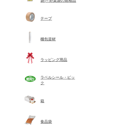
袋)～野菜袋の規格品
テープ
梱包資材
ラッピング用品
ラベルシール・ピッ
ク
箱
食品袋