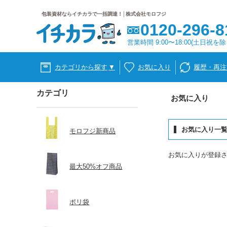
包装資材ならイチカラで一括調達！│株式会社モロフジ
0120-296-8
営業時間 9:00〜18:00(土日祝を除
カテゴリから探す
▼
お気に入り
履歴・再注
カテゴリ
お気に入り
お気に入り一
モロフジ新商品
お気に入りが登録
最大50%オフ商品
ポリ袋