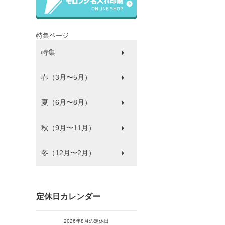
特集ページ
特集
春（3月〜5月）
ラッピング
ゴミ袋
パルピース
マチサイズ順
プラコップ
紙コップ
洗剤
環境にやさしい商品
衛生・感染防止対策商品
防災
食品袋
薄肉化コストダウン
夏（6月〜8月）
ひな祭り
秋（9月〜11月）
フードフェス
冬（12月〜2月）
ハロウィン
バレンタイン・ホワイトデー
クリスマス
年末年始
福袋
定休日カレンダー
2026年8月の定休日