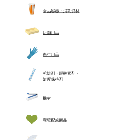
食品容器・消耗資材
店舗用品
衛生用品
乾燥剤・脱酸素剤・
鮮度保持剤
機材
環境配慮商品