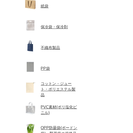
紙袋
保冷袋・保冷剤
不織布製品
PP袋
コットン・ジュー
ト・ポリエステル製
品
PVC素材(ポリ塩化ビ
ニル)
OPP防曇袋(ボードン