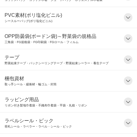
PVC素材(ポリ塩化ビニル)
シースルーバッグ(ポリ塩化ビニル)
OPP防曇袋(ボードン袋)～野菜袋の規格品
三角袋・FG規格袋・FG印刷袋・FGロール・フィルム
テープ
野菜結束テープ・バックシーリングテープ・野菜結束シーラー・養生テープ
梱包資材
取っ手シール・緩衝材・輪ゴム・封筒
ラッピング用品
リボン付き梨地巾着袋・不織布巾着袋・平袋・丸箱・リボン
ラベルシール・ピック
荷札シール・ラベラー・ラベル・シール・ピック