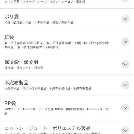
カップ用蓋・スリーブ・シール・リボン・レーヨン・梨地袋
ポリ袋
消臭・防臭袋・平袋・小判抜き袋・横型小判抜き袋
紙袋
取っ手付き紙袋(光沢PP貼り)・取っ手付き紙袋(晒・未晒)・取っ手付き紙袋(小
判抜き)・取っ手付き紙袋(マットPP貼り)
保冷袋・保冷剤
保冷袋・保冷シート・保冷剤
不織布製品
不織布平袋・リボン付き巾着袋・不織布手提げ袋・不織布巾着袋
PP袋
OPPシート・OPP平袋・テープ付きOPP袋・両面透明封筒・OPPヘッダー付
袋
コットン・ジュート・ポリエステル製品
コットンバッグ・コットン巾着・ジュートバッグ・ポリエステル巾着袋