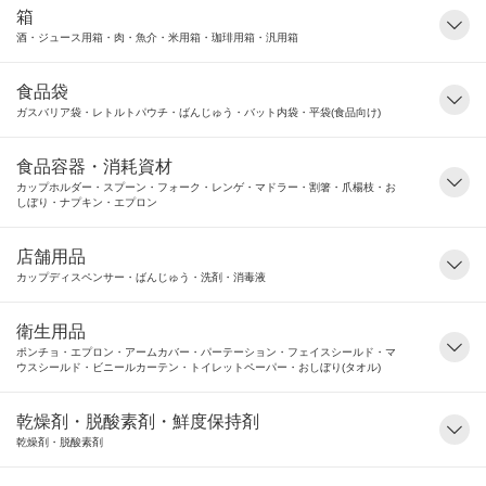
箱
酒・ジュース用箱・肉・魚介・米用箱・珈琲用箱・汎用箱
食品袋
ガスバリア袋・レトルトパウチ・ばんじゅう・バット内袋・平袋(食品向け)
食品容器・消耗資材
カップホルダー・スプーン・フォーク・レンゲ・マドラー・割箸・爪楊枝・お
しぼり・ナプキン・エプロン
店舗用品
カップディスペンサー・ばんじゅう・洗剤・消毒液
衛生用品
ポンチョ・エプロン・アームカバー・パーテーション・フェイスシールド・マ
ウスシールド・ビニールカーテン・トイレットペーパー・おしぼり(タオル)
乾燥剤・脱酸素剤・鮮度保持剤
乾燥剤・脱酸素剤