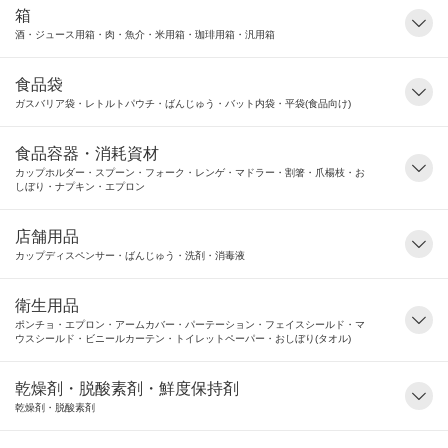
箱
酒・ジュース用箱・肉・魚介・米用箱・珈琲用箱・汎用箱
食品袋
ガスバリア袋・レトルトパウチ・ばんじゅう・バット内袋・平袋(食品向け)
食品容器・消耗資材
カップホルダー・スプーン・フォーク・レンゲ・マドラー・割箸・爪楊枝・お
しぼり・ナプキン・エプロン
店舗用品
カップディスペンサー・ばんじゅう・洗剤・消毒液
衛生用品
ポンチョ・エプロン・アームカバー・パーテーション・フェイスシールド・マ
ウスシールド・ビニールカーテン・トイレットペーパー・おしぼり(タオル)
乾燥剤・脱酸素剤・鮮度保持剤
乾燥剤・脱酸素剤