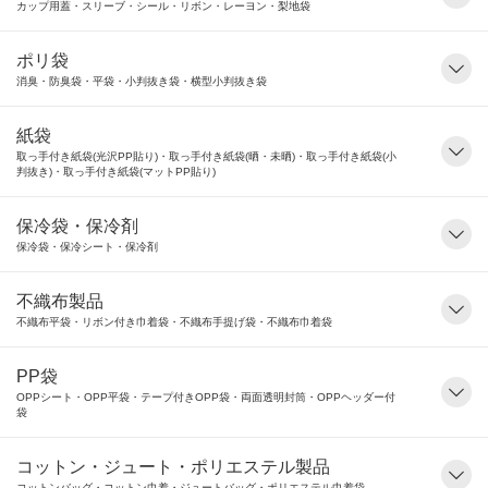
カップ用蓋・スリーブ・シール・リボン・レーヨン・梨地袋
ポリ袋
消臭・防臭袋・平袋・小判抜き袋・横型小判抜き袋
紙袋
取っ手付き紙袋(光沢PP貼り)・取っ手付き紙袋(晒・未晒)・取っ手付き紙袋(小
判抜き)・取っ手付き紙袋(マットPP貼り)
保冷袋・保冷剤
保冷袋・保冷シート・保冷剤
不織布製品
不織布平袋・リボン付き巾着袋・不織布手提げ袋・不織布巾着袋
PP袋
OPPシート・OPP平袋・テープ付きOPP袋・両面透明封筒・OPPヘッダー付
袋
コットン・ジュート・ポリエステル製品
コットンバッグ・コットン巾着・ジュートバッグ・ポリエステル巾着袋