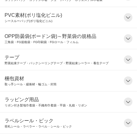
PVC素材(ポリ塩化ビニル)
シースルーバッグ(ポリ塩化ビニル)
OPP防曇袋(ボードン袋)～野菜袋の規格品
三角袋・FG規格袋・FG印刷袋・FGロール・フィルム
テープ
野菜結束テープ・バックシーリングテープ・野菜結束シーラー・養生テープ
梱包資材
取っ手シール・緩衝材・輪ゴム・封筒
ラッピング用品
リボン付き梨地巾着袋・不織布巾着袋・平袋・丸箱・リボン
ラベルシール・ピック
荷札シール・ラベラー・ラベル・シール・ピック