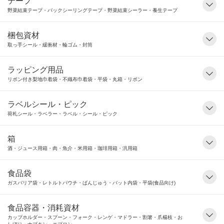
テープ
野菜結束テープ・バックシーリングテープ・野菜結束シーラー・養生テープ
梱包資材
取っ手シール・緩衝材・輪ゴム・封筒
ラッピング用品
リボン付き梨地巾着袋・不織布巾着袋・平袋・丸箱・リボン
ラベルシール・ピック
荷札シール・ラベラー・ラベル・シール・ピック
箱
酒・ジュース用箱・肉・魚介・米用箱・珈琲用箱・汎用箱
食品袋
ガスバリア袋・レトルトパウチ・ばんじゅう・バット内袋・平袋(食品向け)
食品容器・消耗資材
カップホルダー・スプーン・フォーク・レンゲ・マドラー・割箸・爪楊枝・お