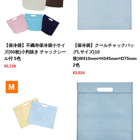
【保冷袋】不織布保冷袋小サイ
【保冷袋】クールチャックバッ
ズ(50枚)小判抜き チャックシー
グLサイズ(10
ル付 5色
枚)W410mm×H345mm×D75mm
2色
¥5,729
¥2,024