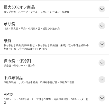
最大50%オフ商品
カップ用蓋・スリーブ・シール・リボン・レーヨン・梨地袋
ポリ袋
消臭・防臭袋・平袋・小判抜き袋・横型小判抜き袋
紙袋
取っ手付き紙袋(光沢PP貼り)・取っ手付き紙袋(晒・未晒)・取っ手付き紙袋(小
判抜き)・取っ手付き紙袋(マットPP貼り)
保冷袋・保冷剤
保冷袋・保冷シート・保冷剤
不織布製品
不織布平袋・リボン付き巾着袋・不織布手提げ袋・不織布巾着袋
PP袋
OPPシート・OPP平袋・テープ付きOPP袋・両面透明封筒・OPPヘッダー付
袋