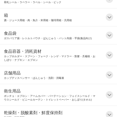
荷札シール・ラベラー・ラベル・シール・ピック
箱
酒・ジュース用箱・肉・魚介・米用箱・珈琲用箱・汎用箱
食品袋
ガスバリア袋・レトルトパウチ・ばんじゅう・バット内袋・平袋(食品向け)
食品容器・消耗資材
カップホルダー・スプーン・フォーク・レンゲ・マドラー・割箸・爪楊枝・お
しぼり・ナプキン・エプロン
店舗用品
カップディスペンサー・ばんじゅう・洗剤・消毒液
衛生用品
ポンチョ・エプロン・アームカバー・パーテーション・フェイスシールド・マ
ウスシールド・ビニールカーテン・トイレットペーパー・おしぼり(タオル)
乾燥剤・脱酸素剤・鮮度保持剤