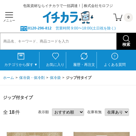
包装資材ならイチカラで一括調達！│株式会社モロフジ
0
メニュー
0120-296-812
営業時間 9:00〜18:00(土日祝を除く)
カテゴリから探す
▼
お気に入り
履歴・再注文
よくある質問
ホーム
保冷袋・保冷剤
保冷袋
ジップ付タイプ
ジップ付タイプ
全
18
件
表示順
在庫有無