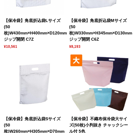
【保冷袋】角底折込袋Lサイズ
【保冷袋】角底折込袋Mサイズ
(50
(50
枚)W430mm×H400mm×D120mm
枚)W330mm×H345mm×D130mm
ジップ開閉 C7Z
ジップ開閉 C6Z
¥10,561
¥8,193
【保冷袋】角底折込袋Sサイズ
【保冷袋】不織布保冷袋大サイ
(50
ズ(50枚)小判抜き チャックシー
枚)W260mm×H305mm×D70mm
ル付 5色