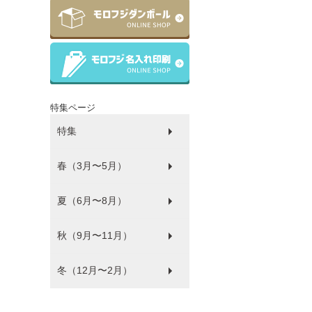
特集ページ
特集
春（3月〜5月）
ラッピング
ゴミ袋
パルピース
マチサイズ順
プラコップ
紙コップ
洗剤
環境にやさしい商品
衛生・感染防止対策商品
防災
食品袋
薄肉化コストダウン
夏（6月〜8月）
ひな祭り
秋（9月〜11月）
フードフェス
冬（12月〜2月）
ハロウィン
バレンタイン・ホワイトデー
クリスマス
年末年始
福袋