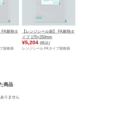
 FK耐熱タ
【レンジシール袋】 FK耐熱タ
イプ 175×250mm
¥5,204
(税込)
イプ規格袋
レンジシール FKタイプ規格袋
た商品
はありません