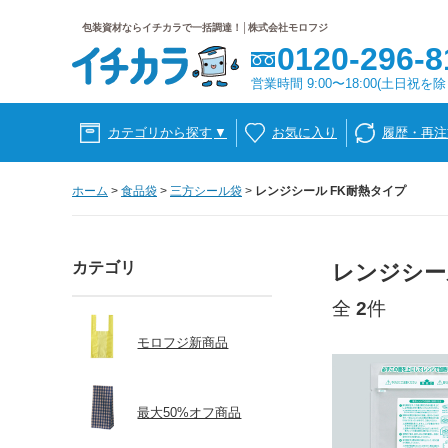
包装資材ならイチカラで一括調達！│株式会社モロフジ
0120-296-8
営業時間 9:00〜18:00(土日祝を除
カテゴリから探す
▼
お気に入り
履歴・再注
ホーム
>
食品袋
>
三方シール袋
>
レンジシール FK耐熱タイプ
カテゴリ
レンジシー
全
2
件
モロフジ新商品
最大50%オフ商品