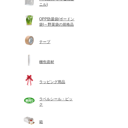
ニル)
OPP防曇袋(ボードン
袋)～野菜袋の規格品
テープ
梱包資材
ラッピング用品
ラベルシール・ピッ
ク
箱