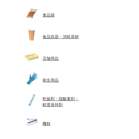
食品袋
食品容器・消耗資材
店舗用品
衛生用品
乾燥剤・脱酸素剤・
鮮度保持剤
機材