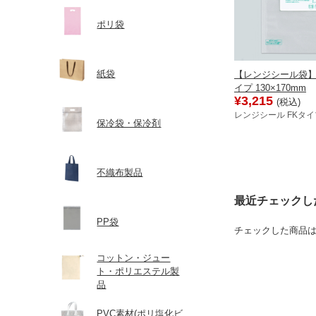
ポリ袋
紙袋
【レンジシール袋】
イプ 130×170mm
¥3,215
(税込)
レンジシール FKタ
保冷袋・保冷剤
不織布製品
最近チェックし
PP袋
チェックした商品
コットン・ジュー
ト・ポリエステル製
品
PVC素材(ポリ塩化ビ