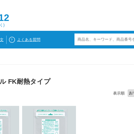
12
く)
文
よくある質問
ル FK耐熱タイプ
表示順