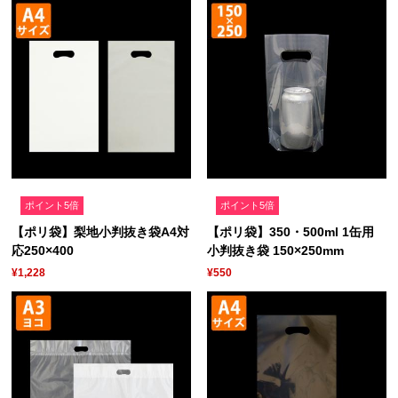
ポイント5倍
ポイント5倍
【ポリ袋】梨地小判抜き袋A4対
【ポリ袋】350・500ml 1缶用
応250×400
小判抜き袋 150×250mm
¥1,228
¥550