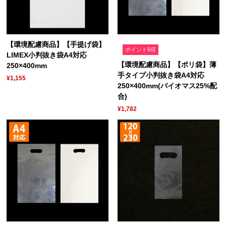
【環境配慮商品】【手提げ袋】
ポイント5倍
LIMEX小判抜き袋A4対応
【環境配慮商品】【ポリ袋】薄
250×400mm
手タイプ小判抜き袋A4対応
¥1,155
250×400mm(バイオマス25%配
合)
¥1,782