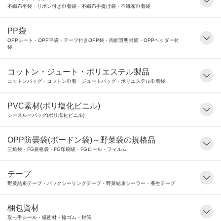
不織布平袋・リボン付き巾着袋・不織布手提げ袋・不織布巾着袋
PP袋
OPPシート・OPP平袋・テープ付きOPP袋・両面透明封筒・OPPヘッダー付
袋
コットン・ジュート・ポリエステル製品
コットンバッグ・コットン巾着・ジュートバッグ・ポリエステル巾着袋
PVC素材(ポリ塩化ビニル)
シースルーバッグ(ポリ塩化ビニル)
OPP防曇袋(ボードン袋)～野菜袋の規格品
三角袋・FG規格袋・FG印刷袋・FGロール・フィルム
テープ
野菜結束テープ・バックシーリングテープ・野菜結束シーラー・養生テープ
梱包資材
取っ手シール・緩衝材・輪ゴム・封筒