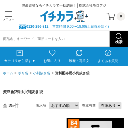
包装資材ならイチカラで一括調達！│株式会社モロフジ
0
メニュー
0120-296-812
営業時間 9:00〜18:00(土日祝を除く)
カテゴリから探す
▼
お気に入り
履歴・再注文
よくある質問
ホーム
ポリ袋
小判抜き袋
資料配布用小判抜き袋
資料配布用小判抜き袋
全
25
件
表示順
在庫有無