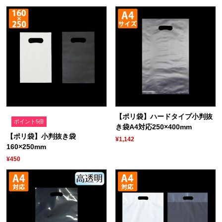
【ポリ袋】ハードタイプ小判抜
ポイント5倍
き袋A4対応250×400mm
【ポリ袋】小判抜き袋
¥1,142
160×250mm
¥450