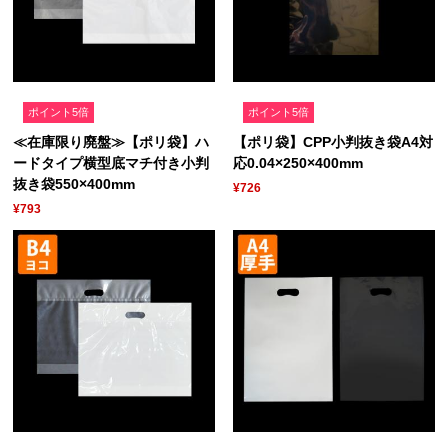
ポイント5倍
ポイント5倍
≪在庫限り廃盤≫【ポリ袋】ハ
【ポリ袋】CPP小判抜き袋A4対
ードタイプ横型底マチ付き小判
応0.04×250×400mm
抜き袋550×400mm
¥726
¥793