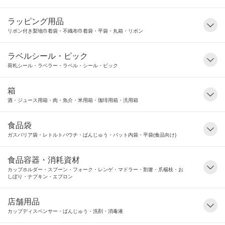
ラッピング用品
リボン付き梨地巾着袋・不織布巾着袋・平袋・丸箱・リボン
ラベルシール・ピック
荷札シール・ラベラー・ラベル・シール・ピック
箱
酒・ジュース用箱・肉・魚介・米用箱・珈琲用箱・汎用箱
食品袋
ガスバリア袋・レトルトパウチ・ばんじゅう・バット内袋・平袋(食品向け)
食品容器・消耗資材
カップホルダー・スプーン・フォーク・レンゲ・マドラー・割箸・爪楊枝・お
しぼり・ナプキン・エプロン
店舗用品
カップディスペンサー・ばんじゅう・洗剤・消毒液