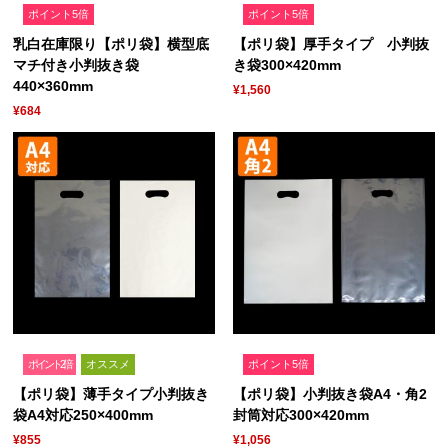
ポイント5倍
ポイント5倍
乳白在庫限り【ポリ袋】横型底
【ポリ袋】厚手タイプ 小判抜
マチ付き小判抜き袋
き袋300×420mm
440×360mm
¥1,560
¥684
ポイント2倍
オススメ
ポイント5倍
【ポリ袋】薄手タイプ小判抜き
【ポリ袋】小判抜き袋A4・角2
袋A4対応250×400mm
封筒対応300×420mm
¥855
¥1,056