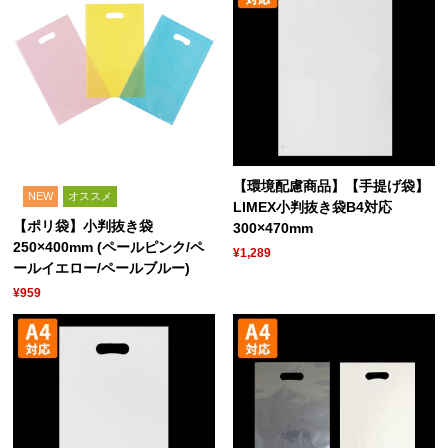
【環境配慮商品】【手提げ袋】
NEW
オススメ
LIMEX小判抜き袋B4対応
【ポリ袋】小判抜き袋
300×470mm
250×400mm (ペールピンク/ペ
¥1,289
ールイエロー/ペールブルー)
¥959