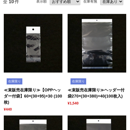
全
10
件
表示順
在庫有無
在庫限り
在庫限り
≪束販売在庫限り≫【OPPヘッ
≪束販売在庫限り≫ヘッダー付
ダー付袋】60×(30+95)+30 (100
袋270×(30+380)+40(100枚入)
枚)
¥1,540
¥440