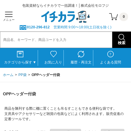
包装資材ならイチカラで一括調達！│株式会社モロフジ
0
メニュー
0120-296-812
営業時間 9:00〜18:00(土日祝を除く)
カテゴリから探す
▼
お気に入り
履歴・再注文
よくある質問
ホーム
PP袋
OPPヘッダー付袋
OPPヘッダー付袋
商品を陳列する際に棚に置くことも吊るすこともできる便利な袋です。
文房具やアクセサリーなど雑貨の包装などによく利用されます。販売促進の
定番ツールです。