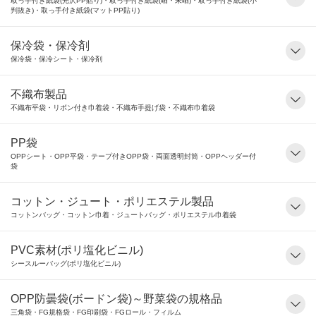
取っ手付き紙袋(光沢PP貼り)・取っ手付き紙袋(晒・未晒)・取っ手付き紙袋(小
判抜き)・取っ手付き紙袋(マットPP貼り)
保冷袋・保冷剤
保冷袋・保冷シート・保冷剤
不織布製品
不織布平袋・リボン付き巾着袋・不織布手提げ袋・不織布巾着袋
PP袋
OPPシート・OPP平袋・テープ付きOPP袋・両面透明封筒・OPPヘッダー付
袋
コットン・ジュート・ポリエステル製品
コットンバッグ・コットン巾着・ジュートバッグ・ポリエステル巾着袋
PVC素材(ポリ塩化ビニル)
シースルーバッグ(ポリ塩化ビニル)
OPP防曇袋(ボードン袋)～野菜袋の規格品
三角袋・FG規格袋・FG印刷袋・FGロール・フィルム