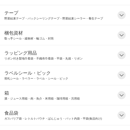
テープ
野菜結束テープ・バックシーリングテープ・野菜結束シーラー・養生テープ
梱包資材
取っ手シール・緩衝材・輪ゴム・封筒
ラッピング用品
リボン付き梨地巾着袋・不織布巾着袋・平袋・丸箱・リボン
ラベルシール・ピック
荷札シール・ラベラー・ラベル・シール・ピック
箱
酒・ジュース用箱・肉・魚介・米用箱・珈琲用箱・汎用箱
食品袋
ガスバリア袋・レトルトパウチ・ばんじゅう・バット内袋・平袋(食品向け)