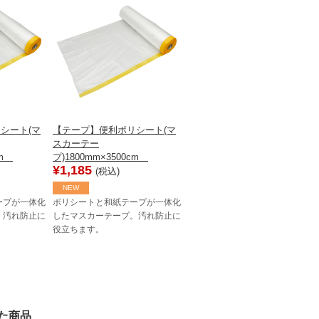
シート(マ
【テープ】便利ポリシート(マ
スカーテー
0cm
プ)1800mm×3500cm
¥1,185
(税込)
NEW
ープが一体化
ポリシートと和紙テープが一体化
。汚れ防止に
したマスカーテープ。汚れ防止に
役立ちます。
た商品