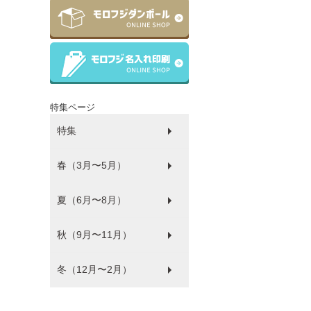
特集ページ
特集
春（3月〜5月）
ラッピング
ゴミ袋
パルピース
マチサイズ順
プラコップ
紙コップ
洗剤
環境にやさしい商品
衛生・感染防止対策商品
防災
食品袋
薄肉化コストダウン
夏（6月〜8月）
ひな祭り
秋（9月〜11月）
フードフェス
冬（12月〜2月）
ハロウィン
バレンタイン・ホワイトデー
クリスマス
年末年始
福袋