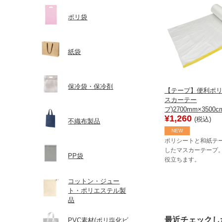
ポリ袋
紙袋
保冷袋・保冷剤
【テープ】便利ポリ
スカーテー
プ)2700mm×350
¥1,260
(税込)
不織布製品
NEW
ポリシートと和紙テ
したマスカーテープ
PP袋
役立ちます。
コットン・ジュー
ト・ポリエステル製
品
最近チェックし
PVC素材(ポリ塩化ビ