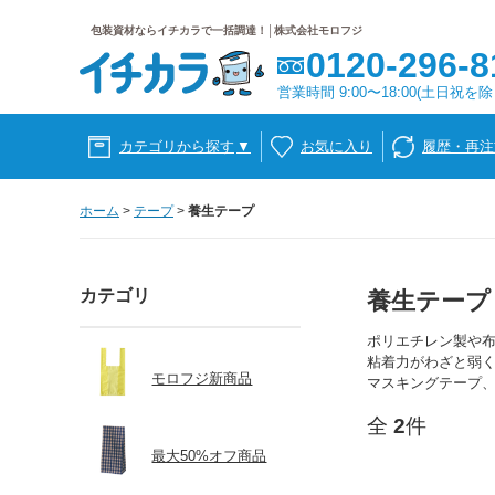
包装資材ならイチカラで一括調達！│株式会社モロフジ
0120-296-8
営業時間 9:00〜18:00(土日祝を除
カテゴリから探す
▼
お気に入り
履歴・再注
ホーム
>
テープ
>
養生テープ
カテゴリ
養生テープ
ポリエチレン製や
粘着力がわざと弱
モロフジ新商品
マスキングテープ
全
2
件
最大50%オフ商品