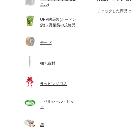
ニル)
チェックした商品
OPP防曇袋(ボードン
袋)～野菜袋の規格品
テープ
梱包資材
ラッピング用品
ラベルシール・ピッ
ク
箱