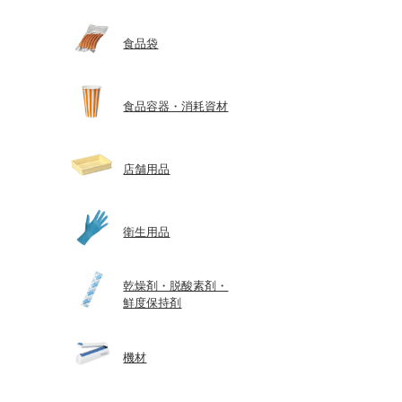
食品袋
食品容器・消耗資材
店舗用品
衛生用品
乾燥剤・脱酸素剤・
鮮度保持剤
機材