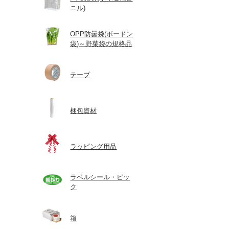
ニル)
OPP防曇袋(ボードン
袋)～野菜袋の規格品
テープ
梱包資材
ラッピング用品
ラベルシール・ピッ
ク
箱