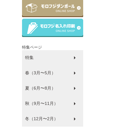
特集ページ
特集
春（3月〜5月）
ラッピング
ゴミ袋
パルピース
マチサイズ順
プラコップ
紙コップ
洗剤
環境にやさしい商品
衛生・感染防止対策商品
防災
食品袋
薄肉化コストダウン
夏（6月〜8月）
ひな祭り
秋（9月〜11月）
フードフェス
冬（12月〜2月）
ハロウィン
バレンタイン・ホワイトデー
クリスマス
年末年始
福袋