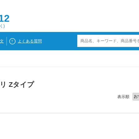
12
く)
文
よくある質問
リ Zタイプ
表示順