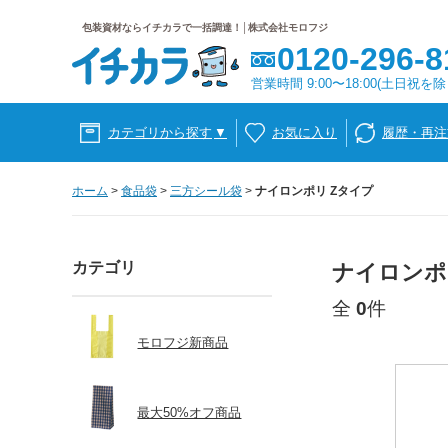
包装資材ならイチカラで一括調達！│株式会社モロフジ
0120-296-8
営業時間 9:00〜18:00(土日祝を除
カテゴリから探す
▼
お気に入り
履歴・再注
ホーム
>
食品袋
>
三方シール袋
>
ナイロンポリ Zタイプ
カテゴリ
ナイロンポ
全
0
件
モロフジ新商品
最大50%オフ商品