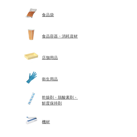
食品袋
食品容器・消耗資材
店舗用品
衛生用品
乾燥剤・脱酸素剤・
鮮度保持剤
機材