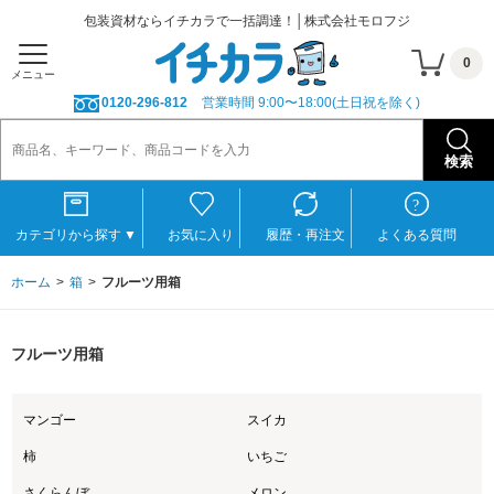
包装資材ならイチカラで一括調達！│株式会社モロフジ
0
メニュー
0120-296-812
営業時間 9:00〜18:00(土日祝を除く)
カテゴリから探す
▼
お気に入り
履歴・再注文
よくある質問
ホーム
箱
フルーツ用箱
フルーツ用箱
マンゴー
スイカ
柿
いちご
さくらんぼ
メロン