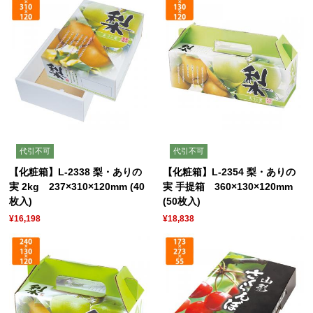
代引不可
代引不可
【化粧箱】L-2338 梨・ありの
【化粧箱】L-2354 梨・ありの
実 2kg 237×310×120mm (40
実 手提箱 360×130×120mm
枚入)
(50枚入)
¥16,198
¥18,838