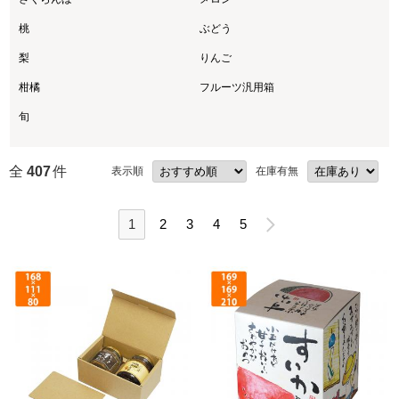
桃
ぶどう
梨
りんご
柑橘
フルーツ汎用箱
旬
全
407
件
表示順
在庫有無
1
2
3
4
5