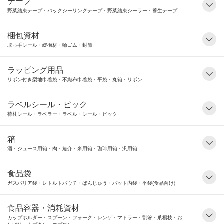
テープ
野菜結束テープ・バックシーリングテープ・野菜結束シーラー・養生テープ
梱包資材
取っ手シール・緩衝材・輪ゴム・封筒
ラッピング用品
リボン付き梨地巾着袋・不織布巾着袋・平袋・丸箱・リボン
ラベルシール・ピック
荷札シール・ラベラー・ラベル・シール・ピック
箱
酒・ジュース用箱・肉・魚介・米用箱・珈琲用箱・汎用箱
食品袋
ガスバリア袋・レトルトパウチ・ばんじゅう・バット内袋・平袋(食品向け)
食品容器・消耗資材
カップホルダー・スプーン・フォーク・レンゲ・マドラー・割箸・爪楊枝・お