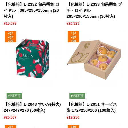
【化粧箱】L-2332 旬果撰集 ロ
【化粧箱】L-2333 旬果撰集 プ
イヤル 365×295×155mm (20
チ・ロイヤル
枚入)
265×290×155mm (30枚入)
¥15,098
¥20,323
代引不可
代引不可
【化粧箱】L-2043 すいか(特大)
【化粧箱】L-2051 サービス
247×247×270 (50枚入)
梨 172×250×100 (100枚入)
¥25,507
¥19,250