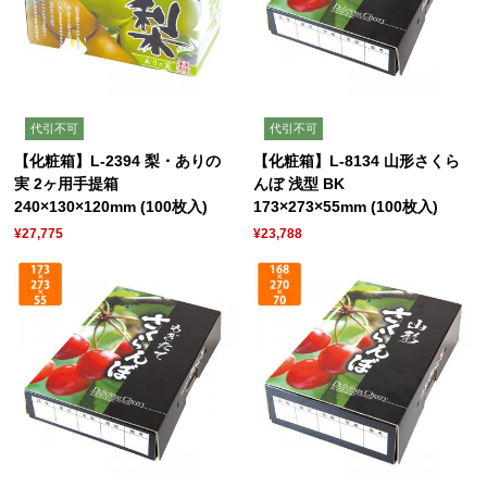
代引不可
代引不可
【化粧箱】L-2394 梨・ありの
【化粧箱】L-8134 山形さくら
実 2ヶ用手提箱
んぼ 浅型 BK
240×130×120mm (100枚入)
173×273×55mm (100枚入)
¥27,775
¥23,788