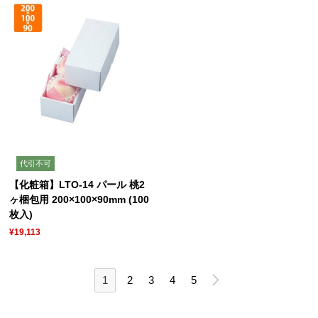
代引不可
【化粧箱】LTO-14 パール 桃2
ヶ梱包用 200×100×90mm (100
枚入)
¥19,113
1
2
3
4
5