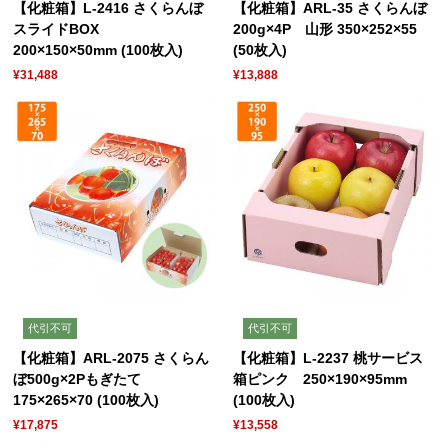
【化粧箱】L-2416 さくらんぼ
【化粧箱】ARL-35 さくらんぼ
スライドBOX
200g×4P 山形 350×252×55
200×150×50mm (100枚入)
(50枚入)
¥31,488
¥13,888
代引不可
代引不可
【化粧箱】ARL-2075 さくらん
【化粧箱】L-2237 桃サービス
ぼ500g×2Pもぎたて
箱ピンク 250×190×95mm
175×265×70 (100枚入)
(100枚入)
¥17,875
¥13,558