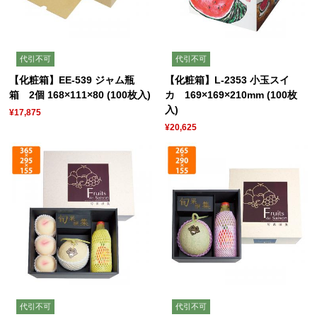
代引不可
代引不可
【化粧箱】EE-539 ジャム瓶
【化粧箱】L-2353 小玉スイ
箱 2個 168×111×80 (100枚入)
カ 169×169×210mm (100枚
入)
¥17,875
¥20,625
代引不可
代引不可