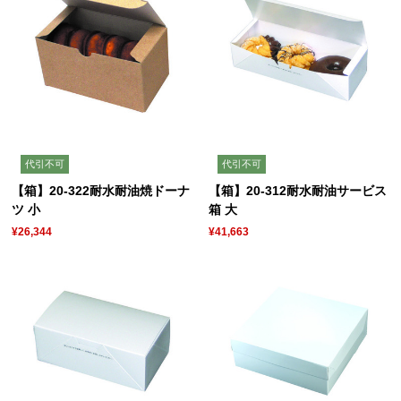
代引不可
代引不可
【箱】20-322耐水耐油焼ドーナ
【箱】20-312耐水耐油サービス
ツ 小
箱 大
¥26,344
¥41,663