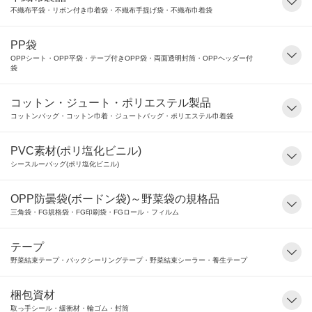
不織布平袋・リボン付き巾着袋・不織布手提げ袋・不織布巾着袋
PP袋
OPPシート・OPP平袋・テープ付きOPP袋・両面透明封筒・OPPヘッダー付
袋
コットン・ジュート・ポリエステル製品
コットンバッグ・コットン巾着・ジュートバッグ・ポリエステル巾着袋
PVC素材(ポリ塩化ビニル)
シースルーバッグ(ポリ塩化ビニル)
OPP防曇袋(ボードン袋)～野菜袋の規格品
三角袋・FG規格袋・FG印刷袋・FGロール・フィルム
テープ
野菜結束テープ・バックシーリングテープ・野菜結束シーラー・養生テープ
梱包資材
取っ手シール・緩衝材・輪ゴム・封筒