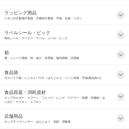
ラッピング用品
リボン付き梨地巾着袋・不織布巾着袋・平袋・丸箱・リボン
ラベルシール・ピック
荷札シール・ラベラー・ラベル・シール・ピック
箱
酒・ジュース用箱・肉・魚介・米用箱・珈琲用箱・汎用箱
食品袋
ガスバリア袋・レトルトパウチ・ばんじゅう・バット内袋・平袋(食品向け)
食品容器・消耗資材
カップホルダー・スプーン・フォーク・レンゲ・マドラー・割箸・爪楊枝・お
しぼり・ナプキン・エプロン
店舗用品
カップディスペンサー・ばんじゅう・洗剤・消毒液