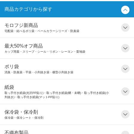
商品カテゴリから探す
モロフジ新商品
宅配袋・結べるポリ袋・ペールカラーシリーズ・防臭袋
最大50%オフ商品
カップ用蓋・スリーブ・シール・リボン・レーヨン・梨地袋
ポリ袋
消臭・防臭袋・平袋・小判抜き袋・横型小判抜き袋
紙袋
取っ手付き紙袋(光沢PP貼り)・取っ手付き紙袋(晒・未晒)・取っ手付き紙袋(小
判抜き)・取っ手付き紙袋(マットPP貼り)
保冷袋・保冷剤
保冷袋・保冷シート・保冷剤
不織布製品