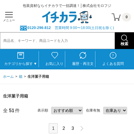
包装資材ならイチカラで一括調達！│株式会社モロフジ
0
メニュー
0120-296-812
営業時間 9:00〜18:00(土日祝を除く)
カテゴリから探す
▼
お気に入り
履歴・再注文
よくある質問
ホーム
箱
生洋菓子用箱
生洋菓子用箱
全
51
件
表示順
在庫有無
1
2
3