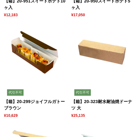
【箱】20-951スイートポテト10
【箱】20-950スイートポテト5
ヶ入
ヶ入
¥12,183
¥17,050
代引不可
代引不可
【箱】20-299ジョイフルガトー
【箱】20-323耐水耐油焼ドーナ
ブラウン
ツ 大
¥10,629
¥25,135