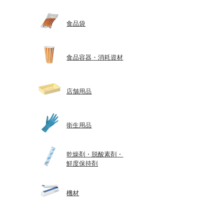
食品袋
食品容器・消耗資材
店舗用品
衛生用品
乾燥剤・脱酸素剤・
鮮度保持剤
機材