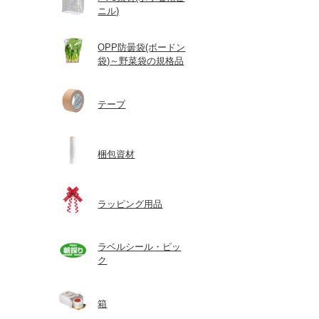
ニル)
OPP防曇袋(ボードン
袋)～野菜袋の規格品
テープ
梱包資材
ラッピング用品
ラベルシール・ピッ
ク
箱