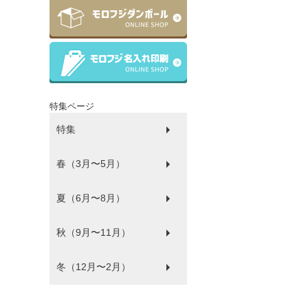
特集ページ
特集
春（3月〜5月）
ラッピング
ゴミ袋
パルピース
マチサイズ順
プラコップ
紙コップ
洗剤
環境にやさしい商品
衛生・感染防止対策商品
防災
食品袋
薄肉化コストダウン
夏（6月〜8月）
ひな祭り
秋（9月〜11月）
フードフェス
冬（12月〜2月）
ハロウィン
バレンタイン・ホワイトデー
クリスマス
年末年始
福袋