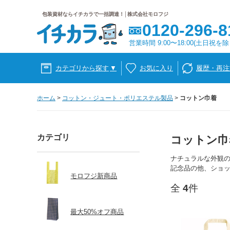
包装資材ならイチカラで一括調達！│株式会社モロフジ
0120-296-8
営業時間 9:00〜18:00(土日祝を除
カテゴリから探す
▼
お気に入り
履歴・再注
ホーム
>
コットン・ジュート・ポリエステル製品
>
コットン巾着
カテゴリ
コットン巾
ナチュラルな外観の
記念品の他、ショ
モロフジ新商品
全
4
件
最大50%オフ商品