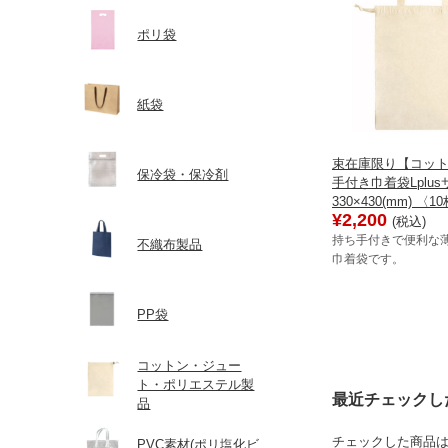
ポリ袋
紙袋
束在庫限り【コット
保冷袋・保冷剤
手付き巾着袋Lplu
330×430(mm) 〈
¥2,200
(税込)
持ち手付きで便利な
不織布製品
巾着袋です。
PP袋
コットン・ジュー
ト・ポリエステル製
最近チェックし
品
チェックした商品
PVC素材(ポリ塩化ビ