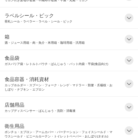
リボン付き梨地巾着袋・不織布巾着袋・平袋・丸箱・リボン
ラベルシール・ピック
荷札シール・ラベラー・ラベル・シール・ピック
箱
酒・ジュース用箱・肉・魚介・米用箱・珈琲用箱・汎用箱
食品袋
ガスバリア袋・レトルトパウチ・ばんじゅう・バット内袋・平袋(食品向け)
食品容器・消耗資材
カップホルダー・スプーン・フォーク・レンゲ・マドラー・割箸・爪楊枝・お
しぼり・ナプキン・エプロン
店舗用品
カップディスペンサー・ばんじゅう・洗剤・消毒液
衛生用品
ポンチョ・エプロン・アームカバー・パーテーション・フェイスシールド・マ
ウスシールド・ビニールカーテン・トイレットペーパー・おしぼり(タオル)