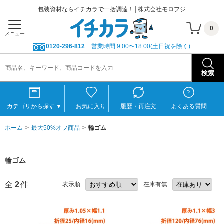
包装資材ならイチカラで一括調達！│株式会社モロフジ
0
メニュー
0120-296-812
営業時間 9:00〜18:00(土日祝を除く)
カテゴリから探す
▼
お気に入り
履歴・再注文
よくある質問
ホーム
最大50%オフ商品
輪ゴム
輪ゴム
全
2
件
表示順
在庫有無