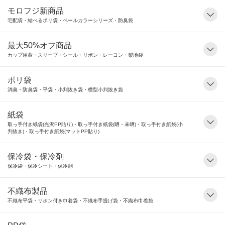
モロフジ新商品
宅配袋・結べるポリ袋・ペールカラーシリーズ・防臭袋
最大50%オフ商品
カップ用蓋・スリーブ・シール・リボン・レーヨン・梨地袋
ポリ袋
消臭・防臭袋・平袋・小判抜き袋・横型小判抜き袋
紙袋
取っ手付き紙袋(光沢PP貼り)・取っ手付き紙袋(晒・未晒)・取っ手付き紙袋(小
判抜き)・取っ手付き紙袋(マットPP貼り)
保冷袋・保冷剤
保冷袋・保冷シート・保冷剤
不織布製品
不織布平袋・リボン付き巾着袋・不織布手提げ袋・不織布巾着袋