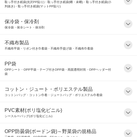
取っ手付き紙袋(光沢PP貼り)・取っ手付き紙袋(晒・未晒)・取っ手付き紙袋(小
判抜き)・取っ手付き紙袋(マットPP貼り)
保冷袋・保冷剤
保冷袋・保冷シート・保冷剤
不織布製品
不織布平袋・リボン付き巾着袋・不織布手提げ袋・不織布巾着袋
PP袋
OPPシート・OPP平袋・テープ付きOPP袋・両面透明封筒・OPPヘッダー付
袋
コットン・ジュート・ポリエステル製品
コットンバッグ・コットン巾着・ジュートバッグ・ポリエステル巾着袋
PVC素材(ポリ塩化ビニル)
シースルーバッグ(ポリ塩化ビニル)
OPP防曇袋(ボードン袋)～野菜袋の規格品