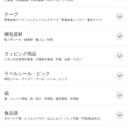
三角袋・FG規格袋・FG印刷袋・FGロール・フィルム
テープ
野菜結束テープ・バックシーリングテープ・野菜結束シーラー・養生テープ
梱包資材
取っ手シール・緩衝材・輪ゴム・封筒
ラッピング用品
リボン付き梨地巾着袋・不織布巾着袋・平袋・丸箱・リボン
ラベルシール・ピック
荷札シール・ラベラー・ラベル・シール・ピック
箱
酒・ジュース用箱・肉・魚介・米用箱・珈琲用箱・汎用箱
食品袋
ガスバリア袋・レトルトパウチ・ばんじゅう・バット内袋・平袋(食品向け)