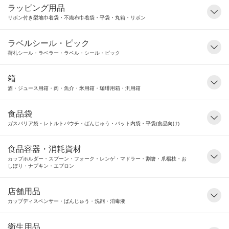
ラッピング用品
リボン付き梨地巾着袋・不織布巾着袋・平袋・丸箱・リボン
ラベルシール・ピック
荷札シール・ラベラー・ラベル・シール・ピック
箱
酒・ジュース用箱・肉・魚介・米用箱・珈琲用箱・汎用箱
食品袋
ガスバリア袋・レトルトパウチ・ばんじゅう・バット内袋・平袋(食品向け)
食品容器・消耗資材
カップホルダー・スプーン・フォーク・レンゲ・マドラー・割箸・爪楊枝・お
しぼり・ナプキン・エプロン
店舗用品
カップディスペンサー・ばんじゅう・洗剤・消毒液
衛生用品