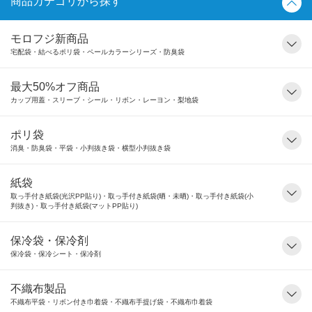
商品カテゴリから探す
モロフジ新商品
宅配袋・結べるポリ袋・ペールカラーシリーズ・防臭袋
最大50%オフ商品
カップ用蓋・スリーブ・シール・リボン・レーヨン・梨地袋
ポリ袋
消臭・防臭袋・平袋・小判抜き袋・横型小判抜き袋
紙袋
取っ手付き紙袋(光沢PP貼り)・取っ手付き紙袋(晒・未晒)・取っ手付き紙袋(小
判抜き)・取っ手付き紙袋(マットPP貼り)
保冷袋・保冷剤
保冷袋・保冷シート・保冷剤
不織布製品
不織布平袋・リボン付き巾着袋・不織布手提げ袋・不織布巾着袋