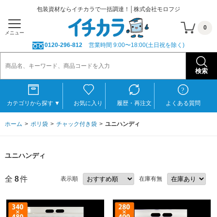
包装資材ならイチカラで一括調達！│株式会社モロフジ
0
メニュー
0120-296-812
営業時間 9:00〜18:00(土日祝を除く)
カテゴリから探す
▼
お気に入り
履歴・再注文
よくある質問
ホーム
ポリ袋
チャック付き袋
ユニハンディ
ユニハンディ
全
8
件
表示順
在庫有無