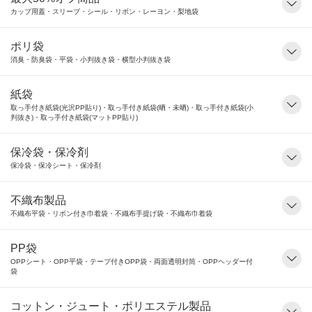
カップ用蓋・スリーブ・シール・リボン・レーヨン・梨地袋
ポリ袋
消臭・防臭袋・平袋・小判抜き袋・横型小判抜き袋
紙袋
取っ手付き紙袋(光沢PP貼り)・取っ手付き紙袋(晒・未晒)・取っ手付き紙袋(小
判抜き)・取っ手付き紙袋(マットPP貼り)
保冷袋・保冷剤
保冷袋・保冷シート・保冷剤
不織布製品
不織布平袋・リボン付き巾着袋・不織布手提げ袋・不織布巾着袋
PP袋
OPPシート・OPP平袋・テープ付きOPP袋・両面透明封筒・OPPヘッダー付
袋
コットン・ジュート・ポリエステル製品