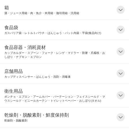
箱
酒・ジュース用箱・肉・魚介・米用箱・珈琲用箱・汎用箱
食品袋
ガスバリア袋・レトルトパウチ・ばんじゅう・バット内袋・平袋(食品向け)
食品容器・消耗資材
カップホルダー・スプーン・フォーク・レンゲ・マドラー・割箸・爪楊枝・お
しぼり・ナプキン・エプロン
店舗用品
カップディスペンサー・ばんじゅう・洗剤・消毒液
衛生用品
ポンチョ・エプロン・アームカバー・パーテーション・フェイスシールド・マ
ウスシールド・ビニールカーテン・トイレットペーパー・おしぼり(タオル)
乾燥剤・脱酸素剤・鮮度保持剤
乾燥剤・脱酸素剤