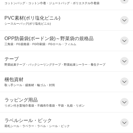
コットンバッグ・コットン巾着・ジュートバッグ・ポリエステル巾着袋
PVC素材(ポリ塩化ビニル)
シースルーバッグ(ポリ塩化ビニル)
OPP防曇袋(ボードン袋)～野菜袋の規格品
三角袋・FG規格袋・FG印刷袋・FGロール・フィルム
テープ
野菜結束テープ・バックシーリングテープ・野菜結束シーラー・養生テープ
梱包資材
取っ手シール・緩衝材・輪ゴム・封筒
ラッピング用品
リボン付き梨地巾着袋・不織布巾着袋・平袋・丸箱・リボン
ラベルシール・ピック
荷札シール・ラベラー・ラベル・シール・ピック