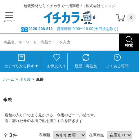
包装資材ならイチカラで一括調達！│株式会社モロフジ
0
メニュー
0120-296-812
営業時間 9:00〜18:00(土日祝を除く)
カテゴリから探す
▼
お気に入り
履歴・再注文
よくある質問
ホーム
ポリ袋
傘袋
傘袋
店舗の入り口でよく見かける、傘用のビニール袋です。
雨に濡れた傘の水滴で他を濡らすのを防ぎます
全
3
件
表示順
在庫有無