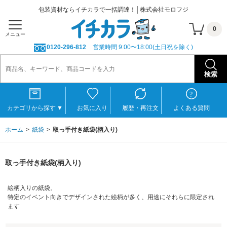
包装資材ならイチカラで一括調達！│株式会社モロフジ
0
メニュー
0120-296-812
営業時間 9:00〜18:00(土日祝を除く)
カテゴリから探す
▼
お気に入り
履歴・再注文
よくある質問
ホーム
紙袋
取っ手付き紙袋(柄入り)
取っ手付き紙袋(柄入り)
絵柄入りの紙袋。
特定のイベント向きでデザインされた絵柄が多く、用途にそれらに限定され
ます