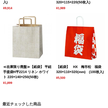
入)
320×115×220(50枚入)
¥9,914
¥1,989
≪在庫限り廃盤≫【紙袋】 平紐
【紙袋】 HX 梅市松 福袋
手提袋H平2214 リネン ホワイ
320×110×320(mm) (100枚入)
ト 220×140×250(50枚)
¥5,500
¥1,899
最近チェックした商品