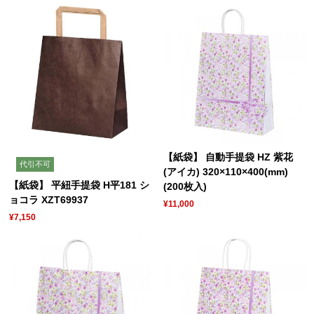
【紙袋】 自動手提袋 HZ 紫花
代引不可
(アイカ) 320×110×400(mm)
【紙袋】 平紐手提袋 H平181 シ
(200枚入)
ョコラ XZT69937
¥11,000
¥7,150