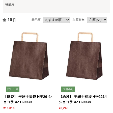
福袋用
全
10
件
表示順
在庫有無
代引不可
代引不可
【紙袋】 平紐手提袋 H平26 シ
【紙袋】 平紐手提袋 H平2214
ョコラ XZT69939
ショコラ XZT69938
¥10,010
¥8,245