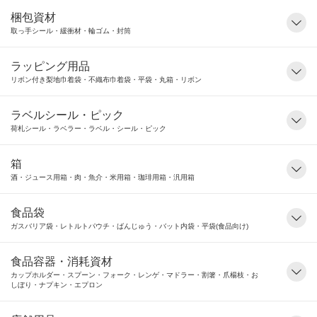
梱包資材
取っ手シール・緩衝材・輪ゴム・封筒
ラッピング用品
リボン付き梨地巾着袋・不織布巾着袋・平袋・丸箱・リボン
ラベルシール・ピック
荷札シール・ラベラー・ラベル・シール・ピック
箱
酒・ジュース用箱・肉・魚介・米用箱・珈琲用箱・汎用箱
食品袋
ガスバリア袋・レトルトパウチ・ばんじゅう・バット内袋・平袋(食品向け)
食品容器・消耗資材
カップホルダー・スプーン・フォーク・レンゲ・マドラー・割箸・爪楊枝・お
しぼり・ナプキン・エプロン