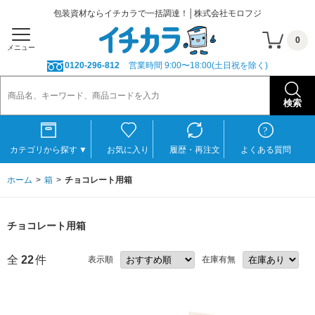
包装資材ならイチカラで一括調達！│株式会社モロフジ
0
メニュー
0120-296-812
営業時間 9:00〜18:00(土日祝を除く)
カテゴリから探す
▼
お気に入り
履歴・再注文
よくある質問
ホーム
箱
チョコレート用箱
チョコレート用箱
全
22
件
表示順
在庫有無