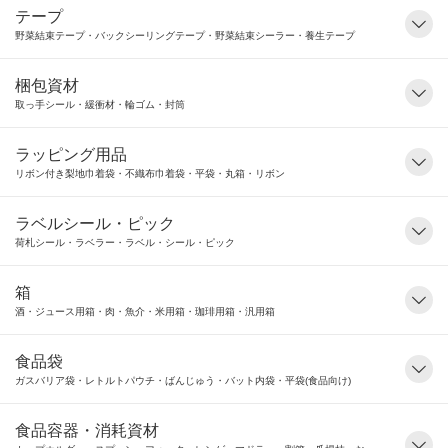
テープ
野菜結束テープ・バックシーリングテープ・野菜結束シーラー・養生テープ
梱包資材
取っ手シール・緩衝材・輪ゴム・封筒
ラッピング用品
リボン付き梨地巾着袋・不織布巾着袋・平袋・丸箱・リボン
ラベルシール・ピック
荷札シール・ラベラー・ラベル・シール・ピック
箱
酒・ジュース用箱・肉・魚介・米用箱・珈琲用箱・汎用箱
食品袋
ガスバリア袋・レトルトパウチ・ばんじゅう・バット内袋・平袋(食品向け)
食品容器・消耗資材