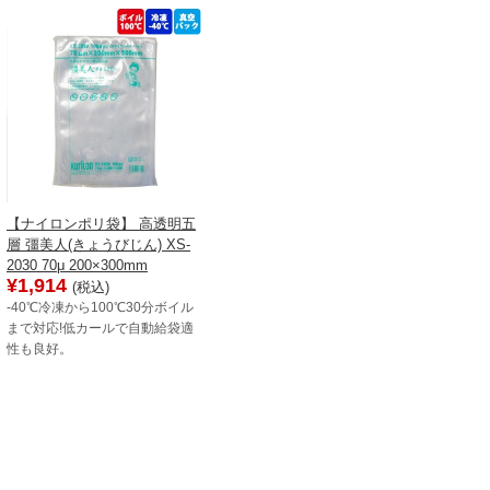
【ナイロンポリ袋】 高透明五
層 彊美人(きょうびじん) XS-
2030 70μ 200×300mm
¥1,914
(税込)
-40℃冷凍から100℃30分ボイル
まで対応!低カールで自動給袋適
性も良好。