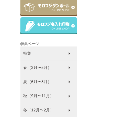
特集ページ
特集
春（3月〜5月）
ラッピング
ゴミ袋
パルピース
マチサイズ順
プラコップ
紙コップ
洗剤
環境にやさしい商品
衛生・感染防止対策商品
防災
食品袋
薄肉化コストダウン
夏（6月〜8月）
ひな祭り
秋（9月〜11月）
フードフェス
冬（12月〜2月）
ハロウィン
バレンタイン・ホワイトデー
クリスマス
年末年始
福袋