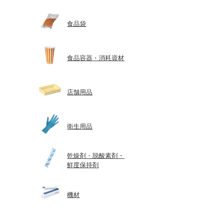
食品袋
食品容器・消耗資材
店舗用品
衛生用品
乾燥剤・脱酸素剤・
鮮度保持剤
機材