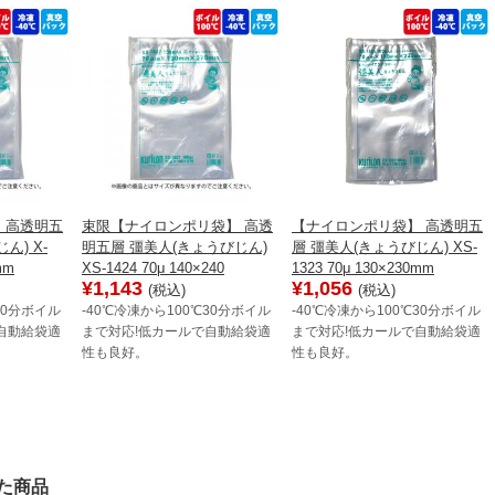
 高透明五
束限【ナイロンポリ袋】 高透
【ナイロンポリ袋】 高透明五
ん) X-
明五層 彊美人(きょうびじん)
層 彊美人(きょうびじん) XS-
mm
XS-1424 70μ 140×240
1323 70μ 130×230mm
¥1,143
¥1,056
(税込)
(税込)
30分ボイル
-40℃冷凍から100℃30分ボイル
-40℃冷凍から100℃30分ボイル
自動給袋適
まで対応!低カールで自動給袋適
まで対応!低カールで自動給袋適
性も良好。
性も良好。
た商品