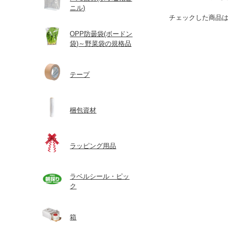
ニル)
チェックした商品
OPP防曇袋(ボードン
袋)～野菜袋の規格品
テープ
梱包資材
ラッピング用品
ラベルシール・ピッ
ク
箱