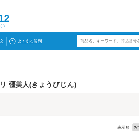
12
く)
文
よくある質問
リ 彊美人(きょうびじん)
表示順