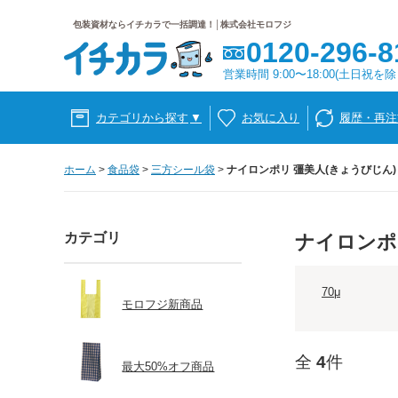
包装資材ならイチカラで一括調達！│株式会社モロフジ
0120-296-8
営業時間 9:00〜18:00(土日祝を除
カテゴリから探す
▼
お気に入り
履歴・再注
ホーム
>
食品袋
>
三方シール袋
>
ナイロンポリ 彊美人(きょうびじん)
カテゴリ
ナイロンポ
70μ
モロフジ新商品
全
4
件
最大50%オフ商品