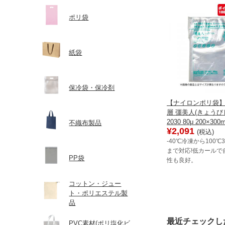
ポリ袋
紙袋
保冷袋・保冷剤
【ナイロンポリ袋】
層 彊美人(きょうびじ
2030 80μ 200×300
不織布製品
¥2,091
(税込)
-40℃冷凍から100℃
まで対応!低カールで
PP袋
性も良好。
コットン・ジュー
ト・ポリエステル製
品
最近チェックし
PVC素材(ポリ塩化ビ