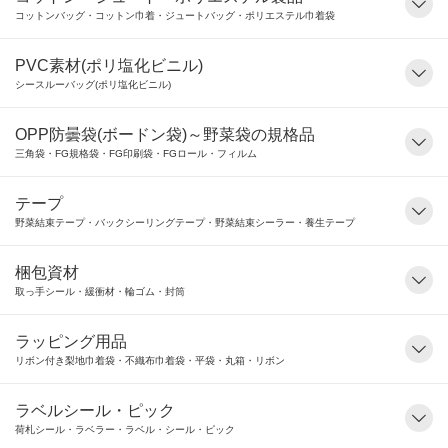
コットンバッグ・コットン巾着・ジュートバッグ・ポリエステル巾着袋
PVC素材(ポリ塩化ビニル)
シースルーバッグ(ポリ塩化ビニル)
OPP防曇袋(ボードン袋)～野菜袋の規格品
三角袋・FG規格袋・FG印刷袋・FGロール・フィルム
テープ
野菜結束テープ・バックシーリングテープ・野菜結束シーラー・養生テープ
梱包資材
取っ手シール・緩衝材・輪ゴム・封筒
ラッピング用品
リボン付き梨地巾着袋・不織布巾着袋・平袋・丸箱・リボン
ラベルシール・ピック
荷札シール・ラベラー・ラベル・シール・ピック