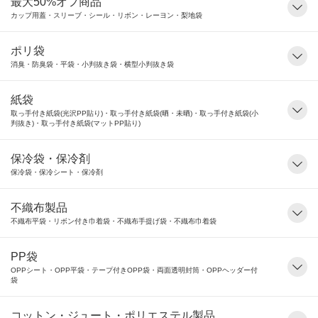
最大50%オフ商品
カップ用蓋・スリーブ・シール・リボン・レーヨン・梨地袋
ポリ袋
消臭・防臭袋・平袋・小判抜き袋・横型小判抜き袋
紙袋
取っ手付き紙袋(光沢PP貼り)・取っ手付き紙袋(晒・未晒)・取っ手付き紙袋(小
判抜き)・取っ手付き紙袋(マットPP貼り)
保冷袋・保冷剤
保冷袋・保冷シート・保冷剤
不織布製品
不織布平袋・リボン付き巾着袋・不織布手提げ袋・不織布巾着袋
PP袋
OPPシート・OPP平袋・テープ付きOPP袋・両面透明封筒・OPPヘッダー付
袋
コットン・ジュート・ポリエステル製品