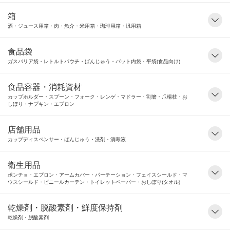
箱
酒・ジュース用箱・肉・魚介・米用箱・珈琲用箱・汎用箱
食品袋
ガスバリア袋・レトルトパウチ・ばんじゅう・バット内袋・平袋(食品向け)
食品容器・消耗資材
カップホルダー・スプーン・フォーク・レンゲ・マドラー・割箸・爪楊枝・お
しぼり・ナプキン・エプロン
店舗用品
カップディスペンサー・ばんじゅう・洗剤・消毒液
衛生用品
ポンチョ・エプロン・アームカバー・パーテーション・フェイスシールド・マ
ウスシールド・ビニールカーテン・トイレットペーパー・おしぼり(タオル)
乾燥剤・脱酸素剤・鮮度保持剤
乾燥剤・脱酸素剤