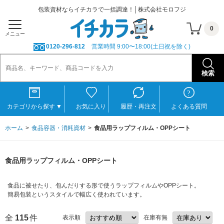
包装資材ならイチカラで一括調達！│株式会社モロフジ
0
メニュー
0120-296-812
営業時間 9:00〜18:00(土日祝を除く)
カテゴリから探す
▼
お気に入り
履歴・再注文
よくある質問
ホーム
食品容器・消耗資材
食品用ラップフィルム・OPPシート
食品用ラップフィルム・OPPシート
食品に被せたり、包んだりする形で使うラップフィルムやOPPシート。
簡易包装というスタイルで幅広く使われています。
全
115
件
表示順
在庫有無