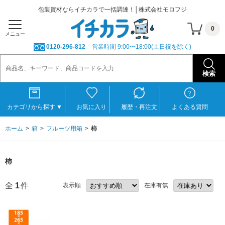
包装資材ならイチカラで一括調達！│株式会社モロフジ
0
メニュー
0120-296-812
営業時間 9:00〜18:00(土日祝を除く)
カテゴリから探す
▼
お気に入り
履歴・再注文
よくある質問
ホーム
箱
フルーツ用箱
柿
柿
全
1
件
表示順
在庫有無