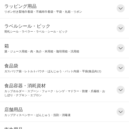
ラッピング用品
リボン付き梨地巾着袋・不織布巾着袋・平袋・丸箱・リボン
ラベルシール・ピック
荷札シール・ラベラー・ラベル・シール・ピック
箱
酒・ジュース用箱・肉・魚介・米用箱・珈琲用箱・汎用箱
食品袋
ガスバリア袋・レトルトパウチ・ばんじゅう・バット内袋・平袋(食品向け)
食品容器・消耗資材
カップホルダー・スプーン・フォーク・レンゲ・マドラー・割箸・爪楊枝・お
しぼり・ナプキン・エプロン
店舗用品
カップディスペンサー・ばんじゅう・洗剤・消毒液