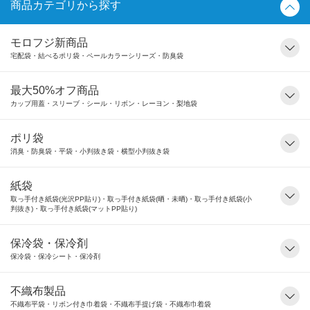
商品カテゴリから探す
モロフジ新商品
宅配袋・結べるポリ袋・ペールカラーシリーズ・防臭袋
最大50%オフ商品
カップ用蓋・スリーブ・シール・リボン・レーヨン・梨地袋
ポリ袋
消臭・防臭袋・平袋・小判抜き袋・横型小判抜き袋
紙袋
取っ手付き紙袋(光沢PP貼り)・取っ手付き紙袋(晒・未晒)・取っ手付き紙袋(小
判抜き)・取っ手付き紙袋(マットPP貼り)
保冷袋・保冷剤
保冷袋・保冷シート・保冷剤
不織布製品
不織布平袋・リボン付き巾着袋・不織布手提げ袋・不織布巾着袋