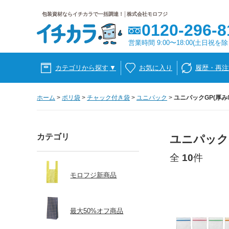
包装資材ならイチカラで一括調達！│株式会社モロフジ
0120-296-8
営業時間 9:00〜18:00(土日祝を除
カテゴリから探す
▼
お気に入り
履歴・再注
ホーム
>
ポリ袋
>
チャック付き袋
>
ユニパック
>
ユニパックGP(厚み0
カテゴリ
ユニパックG
全
10
件
モロフジ新商品
最大50%オフ商品