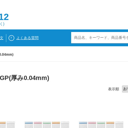
12
く)
文
よくある質問
.04mm)
P(厚み0.04mm)
表示順