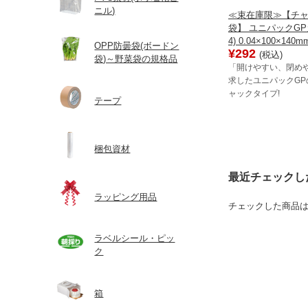
ニル)
≪束在庫限≫【チ
袋】 ユニパックGP
4) 0.04×100×140m
OPP防曇袋(ボードン
¥292
(税込)
袋)～野菜袋の規格品
「開けやすい、閉め
求したユニパックGP
ャックタイプ!
テープ
梱包資材
最近チェックし
ラッピング用品
チェックした商品
ラベルシール・ピッ
ク
箱