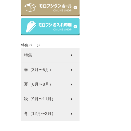
特集ページ
特集
春（3月〜5月）
ラッピング
ゴミ袋
パルピース
マチサイズ順
プラコップ
紙コップ
洗剤
環境にやさしい商品
衛生・感染防止対策商品
防災
食品袋
薄肉化コストダウン
夏（6月〜8月）
ひな祭り
秋（9月〜11月）
フードフェス
冬（12月〜2月）
ハロウィン
バレンタイン・ホワイトデー
クリスマス
年末年始
福袋