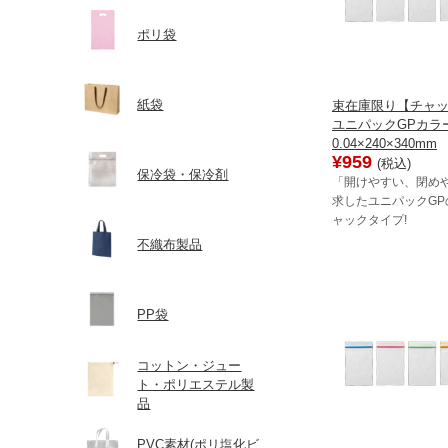
ポリ袋
紙袋
束在庫限り【チャ
ユニパックGPカラー(
0.04×240×340mm
¥959
(税込)
保冷袋・保冷剤
「開けやすい、閉め
求したユニパックGP
ャックタイプ!
不織布製品
PP袋
コットン・ジュー
ト・ポリエステル製
品
PVC素材(ポリ塩化ビ