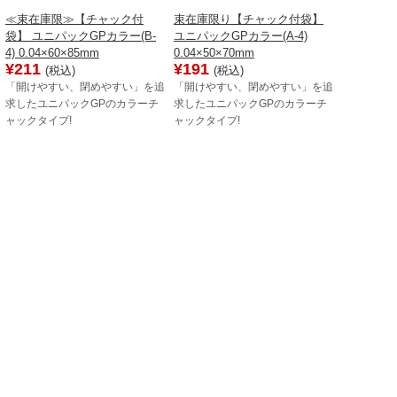
≪束在庫限≫【チャック付
束在庫限り【チャック付袋】
袋】 ユニパックGPカラー(B-
ユニパックGPカラー(A-4)
4) 0.04×60×85mm
0.04×50×70mm
¥211
¥191
(税込)
(税込)
「開けやすい、閉めやすい」を追
「開けやすい、閉めやすい」を追
求したユニパックGPのカラーチ
求したユニパックGPのカラーチ
ャックタイプ!
ャックタイプ!