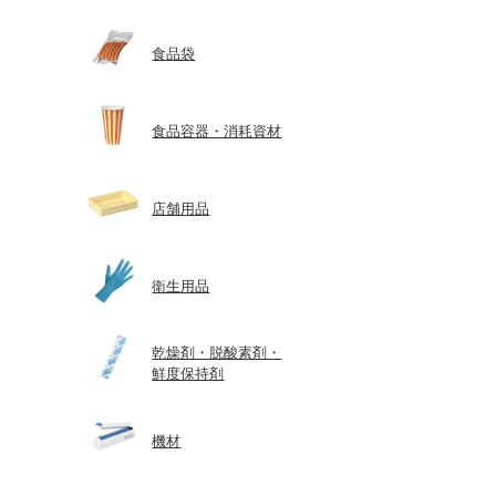
食品袋
食品容器・消耗資材
店舗用品
衛生用品
乾燥剤・脱酸素剤・
鮮度保持剤
機材