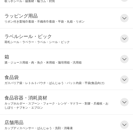
取っ手シール・緩衝材・輪ゴム・封筒
ラッピング用品
リボン付き梨地巾着袋・不織布巾着袋・平袋・丸箱・リボン
ラベルシール・ピック
荷札シール・ラベラー・ラベル・シール・ピック
箱
酒・ジュース用箱・肉・魚介・米用箱・珈琲用箱・汎用箱
食品袋
ガスバリア袋・レトルトパウチ・ばんじゅう・バット内袋・平袋(食品向け)
食品容器・消耗資材
カップホルダー・スプーン・フォーク・レンゲ・マドラー・割箸・爪楊枝・お
しぼり・ナプキン・エプロン
店舗用品
カップディスペンサー・ばんじゅう・洗剤・消毒液