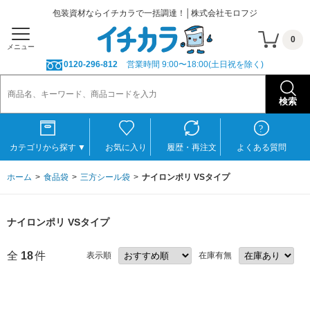
包装資材ならイチカラで一括調達！│株式会社モロフジ
0
メニュー
0120-296-812
営業時間 9:00〜18:00(土日祝を除く)
カテゴリから探す
▼
お気に入り
履歴・再注文
よくある質問
ホーム
食品袋
三方シール袋
ナイロンポリ VSタイプ
ナイロンポリ VSタイプ
全
18
件
表示順
在庫有無