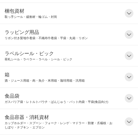
梱包資材
取っ手シール・緩衝材・輪ゴム・封筒
ラッピング用品
リボン付き梨地巾着袋・不織布巾着袋・平袋・丸箱・リボン
ラベルシール・ピック
荷札シール・ラベラー・ラベル・シール・ピック
箱
酒・ジュース用箱・肉・魚介・米用箱・珈琲用箱・汎用箱
食品袋
ガスバリア袋・レトルトパウチ・ばんじゅう・バット内袋・平袋(食品向け)
食品容器・消耗資材
カップホルダー・スプーン・フォーク・レンゲ・マドラー・割箸・爪楊枝・お
しぼり・ナプキン・エプロン