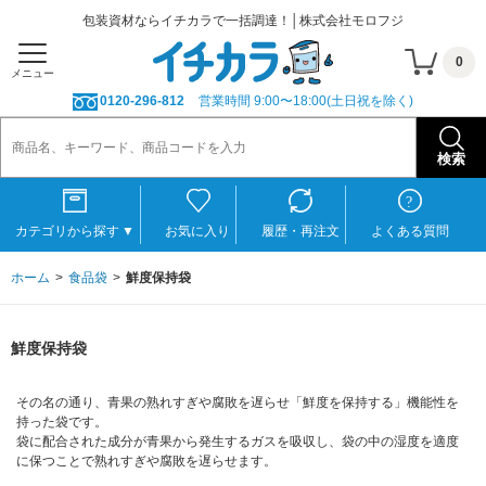
包装資材ならイチカラで一括調達！│株式会社モロフジ
0
メニュー
0120-296-812
営業時間 9:00〜18:00(土日祝を除く)
カテゴリから探す
▼
お気に入り
履歴・再注文
よくある質問
ホーム
食品袋
鮮度保持袋
鮮度保持袋
その名の通り、青果の熟れすぎや腐敗を遅らせ「鮮度を保持する」機能性を
持った袋です。
袋に配合された成分が青果から発生するガスを吸収し、袋の中の湿度を適度
に保つことで熟れすぎや腐敗を遅らせます。