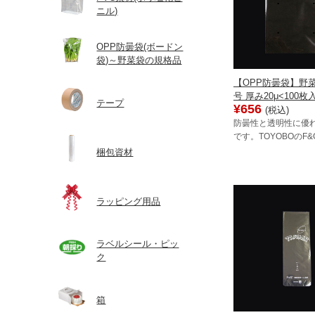
ニル)
OPP防曇袋(ボードン
袋)～野菜袋の規格品
【OPP防曇袋】野菜袋
号 厚み20μ<100枚
テープ
¥656
(税込)
防曇性と透明性に優
です。TOYOBOのF
梱包資材
ラッピング用品
ラベルシール・ピッ
ク
箱