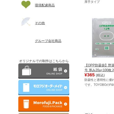
厚手タイプ
環境配慮商品
その他
グループ会社商品
オリジナルでの制作はこちらから
【OPP防曇袋】野菜袋
号 厚み20μ<100枚
¥365
(税込)
防曇性と透明性に優
です。TOYOBOのF