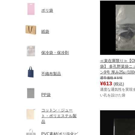
ポリ袋
紙袋
保冷袋・保冷剤
≪束在庫限り≫【O
袋】 多孔野菜袋ニ
ン9号 厚み25μ (10
不織布製品
通常価格
¥ 646
¥613
(税込)
適度な通気性を実現
PP袋
い孔を設けた袋
コットン・ジュー
ト・ポリエステル製
品
PVC素材(ポリ塩化ビ