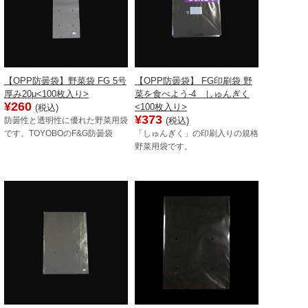
【OPP防曇袋】野菜袋 FG 5号
【OPP防曇袋】 FG印刷袋 野
厚み20μ<100枚入り>
菜を食べよう-4 しゅんぎく
¥260
<100枚入り>
(税込)
¥373
(税込)
防曇性と透明性に優れた野菜用袋
です。TOYOBOのF&G防曇袋
「しゅんぎく」の印刷入りの規格
野菜用袋です。