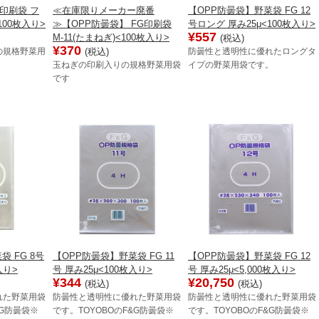
G印刷袋 フ
≪在庫限りメーカー廃番
【OPP防曇袋】野菜袋 FG 12
00枚入り>
≫【OPP防曇袋】 FG印刷袋
号ロング 厚み25μ<100枚入り>
¥557
M-11(たまねぎ)<100枚入り>
(税込)
¥370
(税込)
の規格野菜用
防曇性と透明性に優れたロングタ
玉ねぎの印刷入りの規格野菜用袋
イプの野菜用袋です。
です
 FG 8号
【OPP防曇袋】野菜袋 FG 11
【OPP防曇袋】野菜袋 FG 12
入り>
号 厚み25μ<100枚入り>
号 厚み25μ<5,000枚入り>
¥344
¥20,750
(税込)
(税込)
れた野菜用袋
防曇性と透明性に優れた野菜用袋
防曇性と透明性に優れた野菜用袋
&G防曇袋※
です。TOYOBOのF&G防曇袋※
です。TOYOBOのF&G防曇袋※