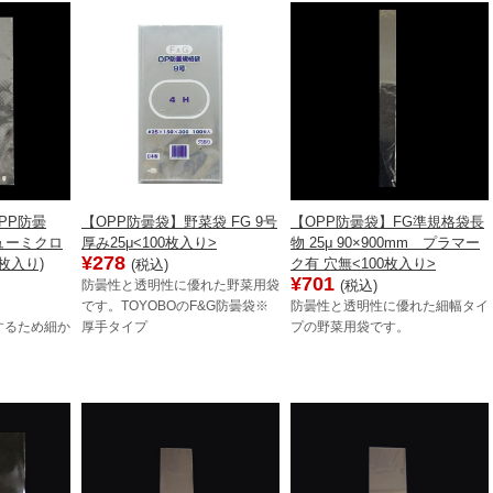
PP防曇
【OPP防曇袋】野菜袋 FG 9号
【OPP防曇袋】FG準規格袋長
ューミクロ
厚み25μ<100枚入り>
物 25μ 90×900mm プラマー
¥278
0枚入り)
ク有 穴無<100枚入り>
(税込)
¥701
(税込)
防曇性と透明性に優れた野菜用袋
です。TOYOBOのF&G防曇袋※
防曇性と透明性に優れた細幅タイ
するため細か
厚手タイプ
プの野菜用袋です。