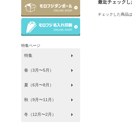
最近チェックし
チェックした商品
特集ページ
特集
春（3月〜5月）
ラッピング
ゴミ袋
パルピース
マチサイズ順
プラコップ
紙コップ
洗剤
環境にやさしい商品
衛生・感染防止対策商品
防災
食品袋
薄肉化コストダウン
夏（6月〜8月）
ひな祭り
秋（9月〜11月）
フードフェス
冬（12月〜2月）
ハロウィン
バレンタイン・ホワイトデー
クリスマス
年末年始
福袋