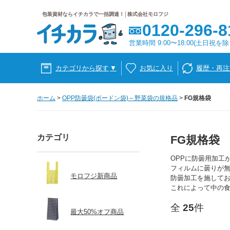
包装資材ならイチカラで一括調達！│株式会社モロフジ
0120-296-8
営業時間 9:00〜18:00(土日祝を除
カテゴリから探す
▼
お気に入り
履歴・再注
ホーム
>
OPP防曇袋(ボードン袋)～野菜袋の規格品
>
FG規格袋
カテゴリ
FG規格袋
OPPに防曇用加工
フィルムに曇りが
モロフジ新商品
防曇加工を施して
これによって中の
全
25
件
最大50%オフ商品