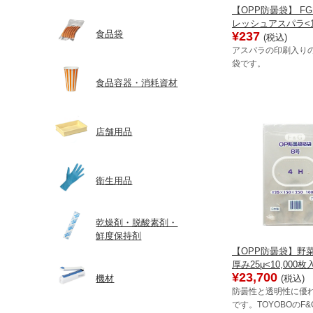
【OPP防曇袋】 F
レッシュアスパラ<1
食品袋
¥237
(税込)
アスパラの印刷入り
袋です。
食品容器・消耗資材
店舗用品
衛生用品
乾燥剤・脱酸素剤・
鮮度保持剤
【OPP防曇袋】野菜袋
厚み25μ<10,000枚
¥23,700
機材
(税込)
防曇性と透明性に優
です。TOYOBOのF