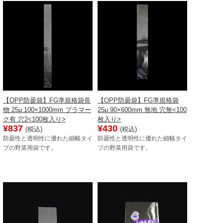
【OPP防曇袋】FG準規格袋長
【OPP防曇袋】FG準規格袋
物 25μ 100×1000mm プラマー
25μ 90×600mm 無地 穴無<100
ク有 穴2<100枚入り>
枚入り>
¥837
¥430
(税込)
(税込)
防曇性と透明性に優れた細幅タイ
防曇性と透明性に優れた細幅タイ
プの野菜用袋です。
プの野菜用袋です。