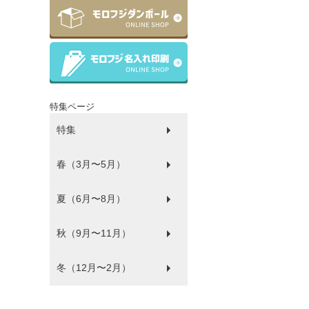
特集ページ
特集
春（3月〜5月）
ラッピング
ゴミ袋
パルピース
マチサイズ順
プラコップ
紙コップ
洗剤
環境にやさしい商品
衛生・感染防止対策商品
防災
食品袋
薄肉化コストダウン
夏（6月〜8月）
ひな祭り
秋（9月〜11月）
フードフェス
冬（12月〜2月）
ハロウィン
バレンタイン・ホワイトデー
クリスマス
年末年始
福袋