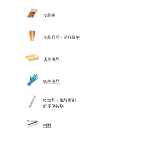
食品袋
食品容器・消耗資材
店舗用品
衛生用品
乾燥剤・脱酸素剤・
鮮度保持剤
機材