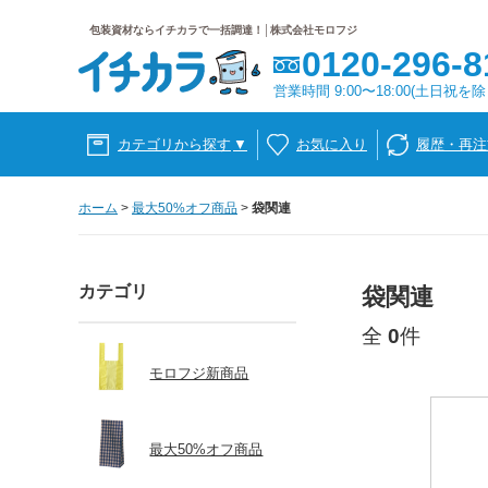
包装資材ならイチカラで一括調達！│株式会社モロフジ
0120-296-8
営業時間 9:00〜18:00(土日祝を除
カテゴリから探す
▼
お気に入り
履歴・再注
ホーム
>
最大50%オフ商品
>
袋関連
カテゴリ
袋関連
全
0
件
モロフジ新商品
最大50%オフ商品