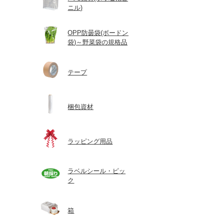
ニル)
OPP防曇袋(ボードン
袋)～野菜袋の規格品
テープ
梱包資材
ラッピング用品
ラベルシール・ピッ
ク
箱