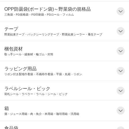
OPP防曇袋(ボードン袋)～野菜袋の規格品
三角袋・FG規格袋・FG印刷袋・FGロール・フィルム
テープ
野菜結束テープ・バックシーリングテープ・野菜結束シーラー・養生テープ
梱包資材
取っ手シール・緩衝材・輪ゴム・封筒
ラッピング用品
リボン付き梨地巾着袋・不織布巾着袋・平袋・丸箱・リボン
ラベルシール・ピック
荷札シール・ラベラー・ラベル・シール・ピック
箱
酒・ジュース用箱・肉・魚介・米用箱・珈琲用箱・汎用箱
食品袋