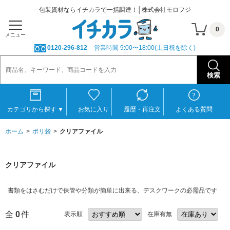
包装資材ならイチカラで一括調達！│株式会社モロフジ
0
メニュー
0120-296-812
営業時間 9:00〜18:00(土日祝を除く)
カテゴリから探す
▼
お気に入り
履歴・再注文
よくある質問
ホーム
ポリ袋
クリアファイル
クリアファイル
書類をはさむだけで保管や分類が簡単に出来る、デスクワークの必需品です
全
0
件
表示順
在庫有無