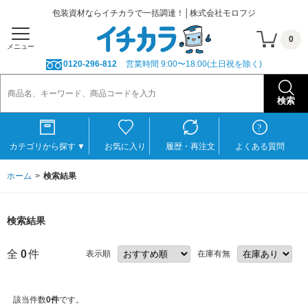
包装資材ならイチカラで一括調達！│株式会社モロフジ
0
メニュー
0120-296-812
営業時間 9:00〜18:00(土日祝を除く)
カテゴリから探す
▼
お気に入り
履歴・再注文
よくある質問
ホーム
検索結果
検索結果
全
0
件
表示順
在庫有無
該当件数
0件
です。