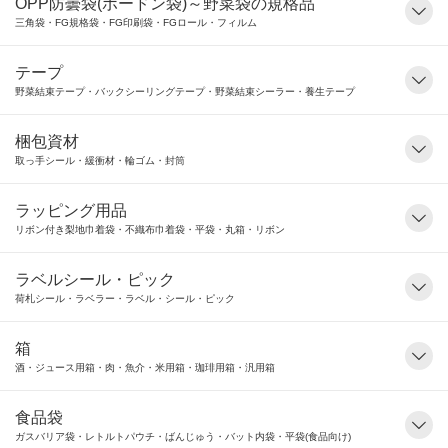
OPP防曇袋(ボードン袋)～野菜袋の規格品
三角袋・FG規格袋・FG印刷袋・FGロール・フィルム
テープ
野菜結束テープ・バックシーリングテープ・野菜結束シーラー・養生テープ
梱包資材
取っ手シール・緩衝材・輪ゴム・封筒
ラッピング用品
リボン付き梨地巾着袋・不織布巾着袋・平袋・丸箱・リボン
ラベルシール・ピック
荷札シール・ラベラー・ラベル・シール・ピック
箱
酒・ジュース用箱・肉・魚介・米用箱・珈琲用箱・汎用箱
食品袋
ガスバリア袋・レトルトパウチ・ばんじゅう・バット内袋・平袋(食品向け)