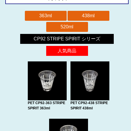
363ml
438ml
520ml
CP92 STRIPE SPIRIT シリーズ
人気商品
PET CP92-363 STRIPE
PET CP92-438 STRIPE
SPIRIT 363ml
SPIRIT 438ml