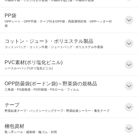
不織布平袋・リボン付き巾着袋・不織布手提げ袋・不織布巾着袋
PP袋
OPPシート・OPP平袋・テープ付きOPP袋・両面透明封筒・OPPヘッダー付
袋
コットン・ジュート・ポリエステル製品
コットンバッグ・コットン巾着・ジュートバッグ・ポリエステル巾着袋
PVC素材(ポリ塩化ビニル)
シースルーバッグ(ポリ塩化ビニル)
OPP防曇袋(ボードン袋)～野菜袋の規格品
三角袋・FG規格袋・FG印刷袋・FGロール・フィルム
テープ
野菜結束テープ・バックシーリングテープ・野菜結束シーラー・養生テープ
梱包資材
取っ手シール・緩衝材・輪ゴム・封筒