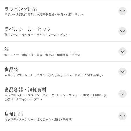
ラッピング用品
リボン付き梨地巾着袋・不織布巾着袋・平袋・丸箱・リボン
ラベルシール・ピック
荷札シール・ラベラー・ラベル・シール・ピック
箱
酒・ジュース用箱・肉・魚介・米用箱・珈琲用箱・汎用箱
食品袋
ガスバリア袋・レトルトパウチ・ばんじゅう・バット内袋・平袋(食品向け)
食品容器・消耗資材
カップホルダー・スプーン・フォーク・レンゲ・マドラー・割箸・爪楊枝・お
しぼり・ナプキン・エプロン
店舗用品
カップディスペンサー・ばんじゅう・洗剤・消毒液