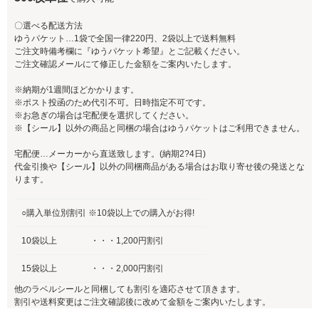
〇選べる配送方法
ゆうパケット…1袋で全国一律220円、
2袋以上で送料無料
ご注文時備考欄に『ゆうパケット希望』とご記載ください。
ご注文確認メールにて修正した金額をご案内いたします。
※納期が1週間ほどかかります。
※ポスト投函のため代引不可。日時指定不可です。
※お急ぎの場合は宅配便を選択してください。
※【シール】以外の商品と同梱の場合はゆうパケットはご利用できません。
宅配便…メーカーから直送致します。(納期2?4日)
代金引換や【シール】以外の同梱商品がある場合はお取り寄せ後の発送とな
ります。
○購入単位別割引 ※10袋以上での購入がお得!
10袋以上
・・・1,200円割引
15袋以上
・・・2,000円割引
他のラベルシールと同梱しても割引を適応させて頂きます。
割引や送料変更はご注文確認後に改めて金額をご案内いたします。