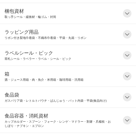
梱包資材
取っ手シール・緩衝材・輪ゴム・封筒
ラッピング用品
リボン付き梨地巾着袋・不織布巾着袋・平袋・丸箱・リボン
ラベルシール・ピック
荷札シール・ラベラー・ラベル・シール・ピック
箱
酒・ジュース用箱・肉・魚介・米用箱・珈琲用箱・汎用箱
食品袋
ガスバリア袋・レトルトパウチ・ばんじゅう・バット内袋・平袋(食品向け)
食品容器・消耗資材
カップホルダー・スプーン・フォーク・レンゲ・マドラー・割箸・爪楊枝・お
しぼり・ナプキン・エプロン