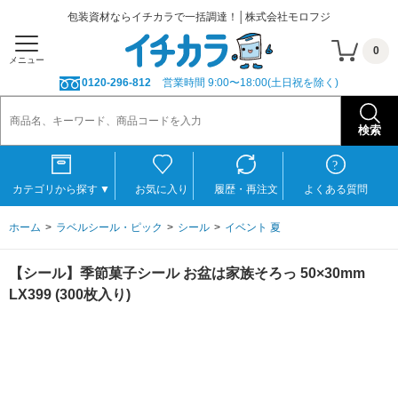
包装資材ならイチカラで一括調達！│株式会社モロフジ
0
メニュー
0120-296-812
営業時間 9:00〜18:00(土日祝を除く)
カテゴリから探す
▼
お気に入り
履歴・再注文
よくある質問
ホーム
ラベルシール・ピック
シール
イベント 夏
【シール】季節菓子シール お盆は家族そろっ 50×30mm
LX399 (300枚入り)