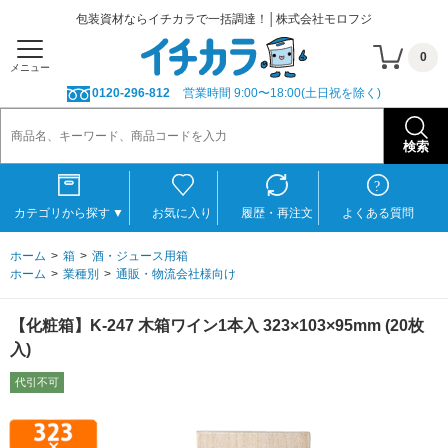
包装資材ならイチカラで一括調達！│株式会社モロフジ
0
メニュー
0120-296-812
営業時間 9:00〜18:00(土日祝を除く)
カテゴリから探す
▼
お気に入り
履歴・再注文
よくある質問
ホーム
箱
酒・ジュース用箱
ホーム
業種別
通販・物流会社様向け
【化粧箱】K-247 木箱ワイン1本入 323×103×95mm (20枚
入)
代引不可