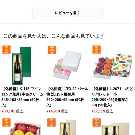
レビューを書く
この商品を見た人は、こんな商品も見ています
【化粧箱】K-115 ワイン
【化粧箱】LTO-22 パール
【化粧箱】L-2071 いろど
ロング兼用1本布クリーム
桃 浅口5ヶ梱包用
りパレット 小
345×103×88mm (50枚
260×200×95mm (50枚
295×200×95(身箱深さ
入)
入)
60) (50枚入)
¥30,181
税込
¥14,919
税込
¥17,119
税込