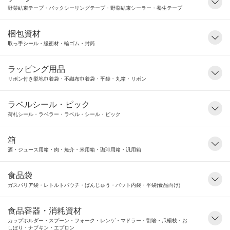
野菜結束テープ・バックシーリングテープ・野菜結束シーラー・養生テープ
梱包資材
取っ手シール・緩衝材・輪ゴム・封筒
ラッピング用品
リボン付き梨地巾着袋・不織布巾着袋・平袋・丸箱・リボン
ラベルシール・ピック
荷札シール・ラベラー・ラベル・シール・ピック
箱
酒・ジュース用箱・肉・魚介・米用箱・珈琲用箱・汎用箱
食品袋
ガスバリア袋・レトルトパウチ・ばんじゅう・バット内袋・平袋(食品向け)
食品容器・消耗資材
カップホルダー・スプーン・フォーク・レンゲ・マドラー・割箸・爪楊枝・お
しぼり・ナプキン・エプロン