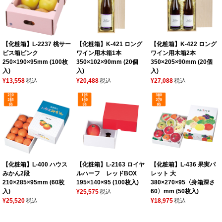
【化粧箱】L-2237 桃サー
【化粧箱】K-421 ロング
【化粧箱】K-422 ロング
ビス箱ピンク
ワイン用木箱1本
ワイン用木箱2本
250×190×95mm (100枚
350×102×90mm (20個
350×205×90mm (20個
入)
入)
入)
¥13,558
税込
¥20,488
税込
¥27,088
税込
【化粧箱】L-400 ハウス
【化粧箱】L-2163 ロイヤ
【化粧箱】L-436 果実パ
みかん2段
ルハーフ レッドBOX
レット 大
210×285×95mm (60枚
195×140×95 (100枚入)
380×270×95〈身箱深さ
入)
60〉mm (50枚入)
¥25,575
税込
¥25,520
税込
¥18,975
税込