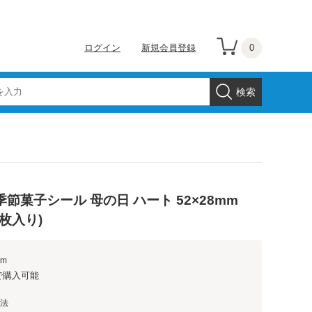
0
ログイン
新規会員登録
節菓子シール 母の日 ハート 52×28mm
00枚入り)
mm
で購入可能
法