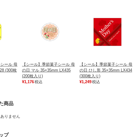
シール 母
【シール】季節菓子シール 母
【シール】季節菓子シール 母
28 (300枚
の日 マル 35×35mm LX435
の日 ひし形 35×35mm LX434
(200枚入り)
(300枚入り)
¥1,176
税込
¥1,249
税込
た商品
はありません
ップ