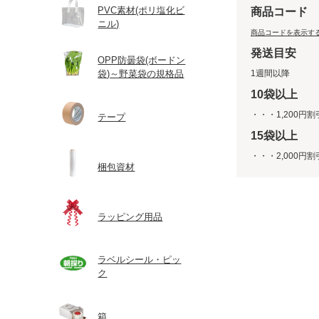
PVC素材(ポリ塩化ビ
商品コード
ニル)
商品コードを表示す
発送目安
OPP防曇袋(ボードン
袋)～野菜袋の規格品
1週間以降
10袋以上
・・・1,200円割
テープ
15袋以上
・・・2,000円割
梱包資材
ラッピング用品
ラベルシール・ピッ
ク
箱