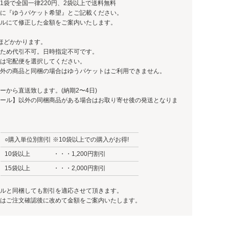
1袋で全国一律220円、
2袋以上で送料無料
に『ゆうパケット希望』とご記載ください。
ルにて修正した金額をご案内いたします。
ほどかかります。
ため代引不可。日時指定不可です。
は宅配便を選択してください。
外の商品と同梱の場合はゆうパケットはご利用できません。
ーから直送致します。(納期2〜4日)
ール】以外の同梱商品がある場合はお取り寄せ後の発送となりま
○購入単位別割引 ※10袋以上での購入がお得!
10袋以上
・・・1,200円割引
15袋以上
・・・2,000円割引
ルと同梱しても割引を適応させて頂きます。
はご注文確認後に改めて金額をご案内いたします。