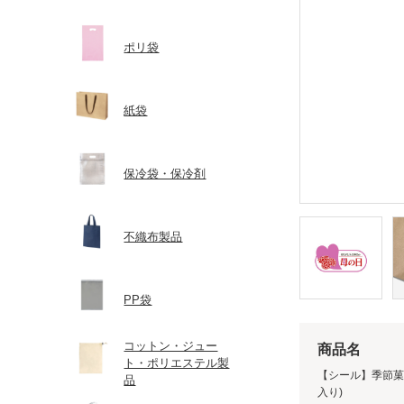
ポリ袋
紙袋
保冷袋・保冷剤
不織布製品
PP袋
コットン・ジュー
商品名
ト・ポリエステル製
【シール】季節菓子シ
品
入り)