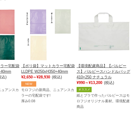
カラー宅配袋
【ポリ袋】マットカラー宅配袋
【環境配慮商品】【パルピー
+40mm
LLDPE W250xH350+40mm
ス】パルピースハンドルバッグ
税込)
¥2,650～¥28,930
(税込)
410×250 ナチュラル
¥990～¥13,200
(税込)
NEW
オススメ
ニュアンスカ
モロフジの新商品、ニュアンスカ
ラーの宅配袋です!
紙とプラで作ったパルピースはモ
厚み0.08
ロフジオリジナル素材。環境配慮
商品