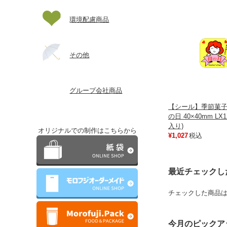
環境配慮商品
その他
グループ会社商品
【シール】季節菓子
の日 40×40mm LX1
入り)
オリジナルでの制作はこちらから
¥1,027
税込
最近チェックし
チェックした商品
今月のピックア