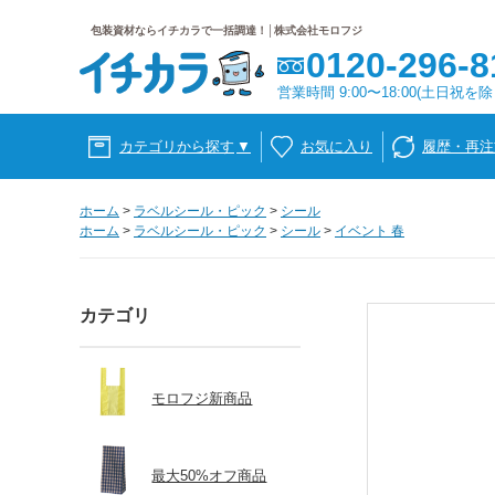
包装資材ならイチカラで一括調達！│株式会社モロフジ
0120-296-8
営業時間 9:00〜18:00(土日祝を除
カテゴリから探す
▼
お気に入り
履歴・再注
ホーム
>
ラベルシール・ピック
>
シール
ホーム
>
ラベルシール・ピック
>
シール
>
イベント 春
カテゴリ
モロフジ新商品
最大50%オフ商品