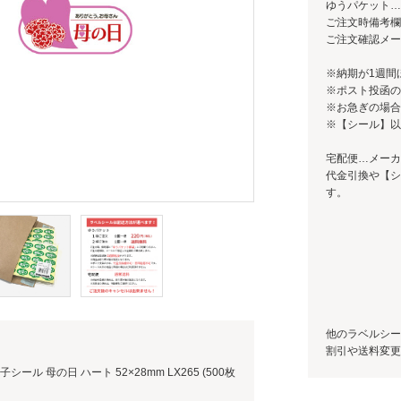
ゆうパケット…
ご注文時備考欄
ご注文確認メー
※納期が1週間
※ポスト投函の
※お急ぎの場合
※【シール】以
宅配便…メーカ
代金引換や【シ
す。
他のラベルシー
割引や送料変更
ール 母の日 ハート 52×28mm LX265 (500枚