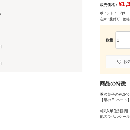
¥
1,
販売価格 :
ポイント：
12
pt
る
在庫 :
受付可
価格
数量
引
お
引
商品の特徴
季節菓子のPOP
【母の日 ハート
○購入単位別割引 
他のラベルシール