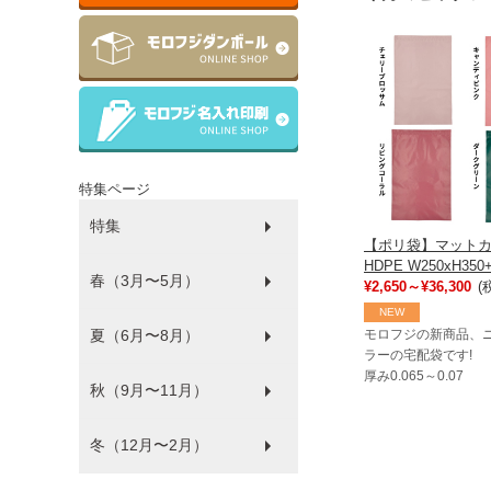
特集ページ
特集
【ポリ袋】マット
HDPE W250xH350
春（3月〜5月）
ラッピング
ゴミ袋
パルピース
マチサイズ順
プラコップ
紙コップ
洗剤
環境にやさしい商品
衛生・感染防止対策商品
防災
食品袋
薄肉化コストダウン
¥2,650～¥36,300
(
NEW
夏（6月〜8月）
ひな祭り
モロフジの新商品、
ラーの宅配袋です!
厚み0.065～0.07
秋（9月〜11月）
フードフェス
冬（12月〜2月）
ハロウィン