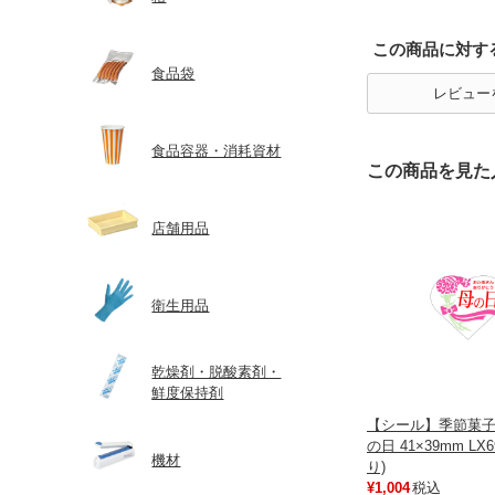
この商品に対す
食品袋
レビュー
食品容器・消耗資材
この商品を見た
店舗用品
衛生用品
乾燥剤・脱酸素剤・
鮮度保持剤
【シール】季節菓子
の日 41×39mm LX6
機材
り)
¥1,004
税込