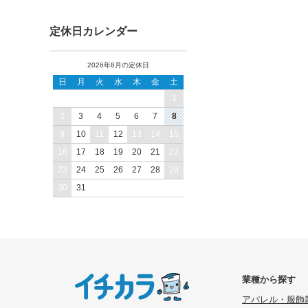
バレンタイン・ホワイトデー
クリスマス
年末年始
福袋
定休日カレンダー
2026年8月の定休日
日
月
火
水
木
金
土
1
2
3
4
5
6
7
8
9
10
11
12
13
14
15
16
17
18
19
20
21
22
23
24
25
26
27
28
29
30
31
業種から探す
アパレル・服飾