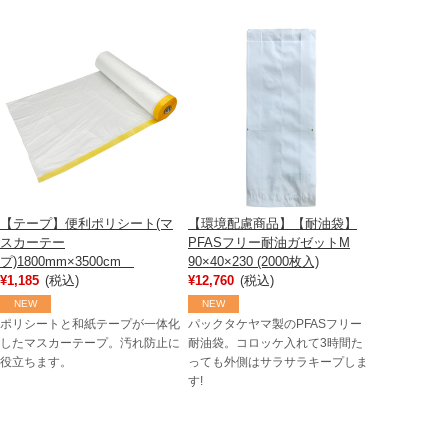
【テープ】便利ポリシート(マ
【環境配慮商品】【耐油袋】
スカーテー
PFASフリー耐油ガゼットM
プ)1800mm×3500cm
90×40×230 (2000枚入)
¥1,185
(税込)
¥12,760
(税込)
NEW
NEW
ポリシートと和紙テープが一体化
パックタケヤマ製のPFASフリー
したマスカーテープ。汚れ防止に
耐油袋。コロッケ入れて3時間た
役立ちます。
っても外側はサラサラキープしま
す!