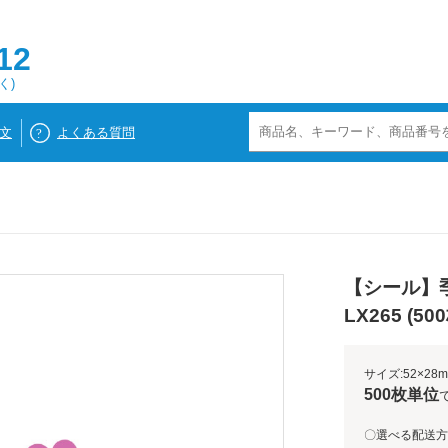
12
く)
文
よくある質問
【シール】季
LX265 (5
サイズ:52×28
500枚単位
〇選べる配送方