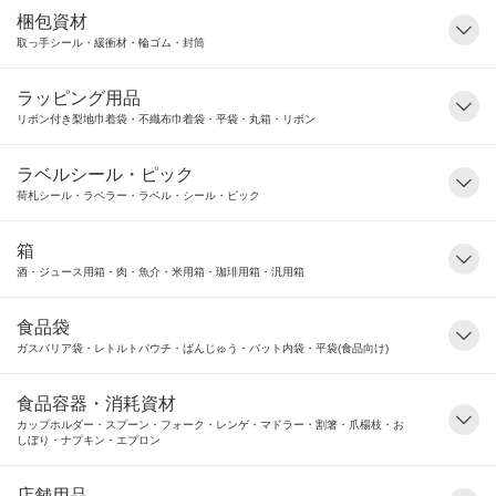
梱包資材
取っ手シール・緩衝材・輪ゴム・封筒
ラッピング用品
リボン付き梨地巾着袋・不織布巾着袋・平袋・丸箱・リボン
ラベルシール・ピック
荷札シール・ラベラー・ラベル・シール・ピック
箱
酒・ジュース用箱・肉・魚介・米用箱・珈琲用箱・汎用箱
食品袋
ガスバリア袋・レトルトパウチ・ばんじゅう・バット内袋・平袋(食品向け)
食品容器・消耗資材
カップホルダー・スプーン・フォーク・レンゲ・マドラー・割箸・爪楊枝・お
しぼり・ナプキン・エプロン
店舗用品