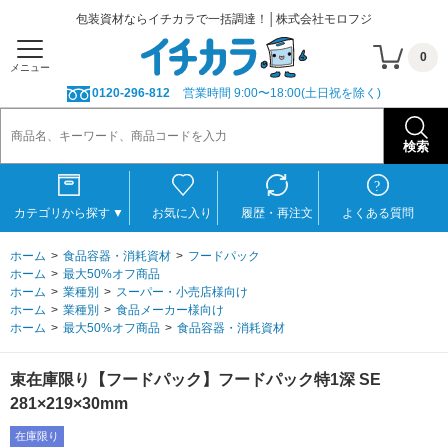
包装資材ならイチカラで一括調達！│株式会社モロフジ
0
メニュー
0120-296-812
営業時間 9:00〜18:00(土日祝を除く)
カテゴリから探す
▼
お気に入り
履歴・再注文
よくある質問
ホーム
食品容器・消耗資材
フードパック
ホーム
最大50%オフ商品
ホーム
業種別
スーパー・小売店様向け
ホーム
業種別
食品メーカー様向け
ホーム
最大50%オフ商品
食品容器・消耗資材
束在庫限り【フードパック】フードパック特1深 SE
281×219×30mm
在庫限り