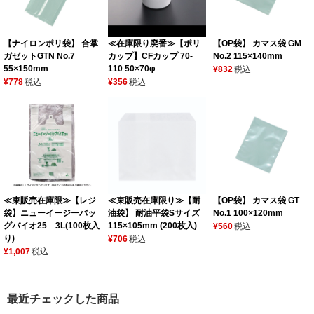
【ナイロンポリ袋】 合掌
≪在庫限り廃番≫【ポリ
【OP袋】 カマス袋 GM
ガゼットGTN No.7
カップ】CFカップ 70-
No.2 115×140mm
55×150mm
110 50×70φ
¥832
税込
¥778
税込
¥356
税込
≪束販売在庫限≫【レジ
≪束販売在庫限り≫【耐
【OP袋】 カマス袋 GT
袋】ニューイージーバッ
油袋】 耐油平袋Sサイズ
No.1 100×120mm
グバイオ25 3L(100枚入
115×105mm (200枚入)
¥560
税込
り)
¥706
税込
¥1,007
税込
最近チェックした商品