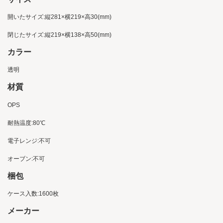
開いたサイズ:縦281×横219×高30(mm)
閉じたサイズ:縦219×横138×高50(mm)
カラー
透明
材質
OPS
耐熱温度:80℃
電子レンジ:不可
オーブン:不可
梱包
ケース入数:1600枚
メーカー