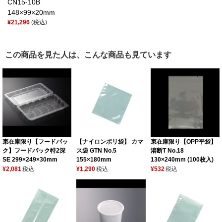
CN15-10B
148×99×20mm
¥21,296
(税込)
この商品を見た人は、こんな商品も見ています
束在庫限り【フードパッ
【ナイロンポリ袋】 カマ
束在庫限り【OPP平袋】
ク】フードパック特2深
ス袋 GTN No.5
溶断T No.18
SE 299×249×30mm
155×180mm
130×240mm (100枚入)
¥2,081
税込
¥1,290
税込
¥532
税込