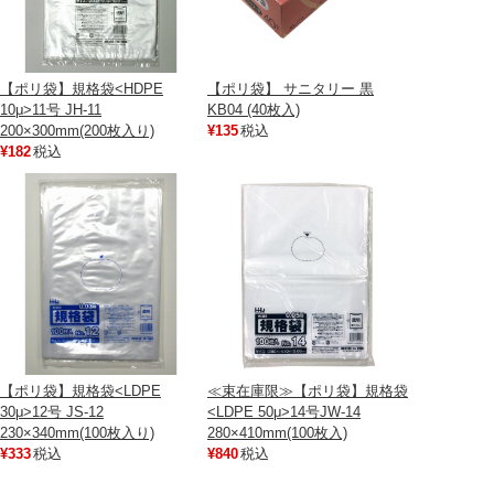
【ポリ袋】規格袋<HDPE
【ポリ袋】 サニタリー 黒
10μ>11号 JH-11
KB04 (40枚入)
200×300mm(200枚入り)
¥135
税込
¥182
税込
【ポリ袋】規格袋<LDPE
≪束在庫限≫【ポリ袋】規格袋
30μ>12号 JS-12
<LDPE 50μ>14号JW-14
230×340mm(100枚入り)
280×410mm(100枚入)
¥333
税込
¥840
税込