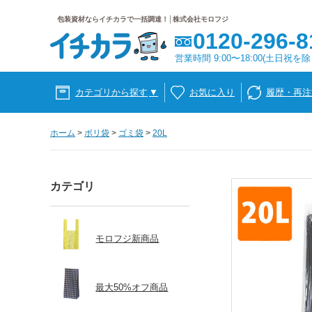
包装資材ならイチカラで一括調達！│株式会社モロフジ
0120-296-8
営業時間 9:00〜18:00(土日祝を除
カテゴリから探す
▼
お気に入り
履歴・再注
ホーム
>
ポリ袋
>
ゴミ袋
>
20L
カテゴリ
モロフジ新商品
最大50%オフ商品