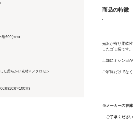
る
商品の特徴
'
×縦600(mm)
光沢が有り柔軟性
したゴミ袋です。
上部にミシン目が
とした柔らかい素材)+メタロセン
ご家庭だけでなく
00枚(10枚×100束)
※メーカーの在庫
ご了承ください