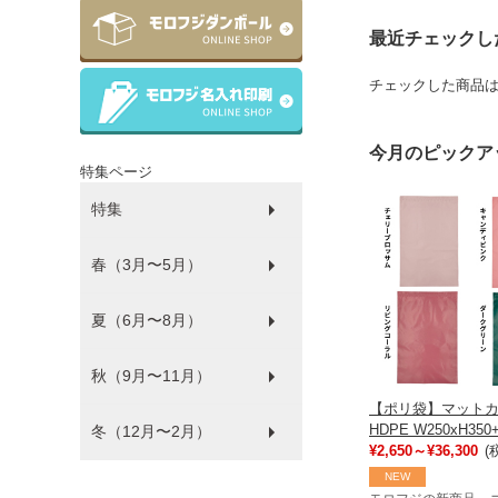
最近チェックし
チェックした商品
今月のピックア
特集ページ
特集
春（3月〜5月）
ラッピング
ゴミ袋
パルピース
マチサイズ順
プラコップ
紙コップ
洗剤
環境にやさしい商品
衛生・感染防止対策商品
防災
食品袋
薄肉化コストダウン
夏（6月〜8月）
ひな祭り
秋（9月〜11月）
フードフェス
【ポリ袋】マット
HDPE W250xH350
冬（12月〜2月）
ハロウィン
¥2,650～¥36,300
(
NEW
バレンタイン・ホワイトデー
クリスマス
年末年始
福袋