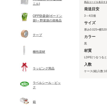
商品コードを表示す
ニル)
発送目安
OPP防曇袋(ボードン
3～4日後
袋)～野菜袋の規格品
サイズ
厚み0.025×横520
テープ
カラー
黒
材質
梱包資材
LDPE(つるつる
入数
ラッピング用品
ケース(箱)入数:10
ラベルシール・ピッ
ク
箱