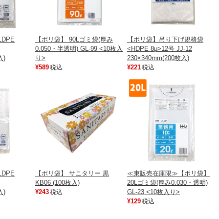
DPE
【ポリ袋】 90Lゴミ袋(厚み
【ポリ袋】吊り下げ規格袋
0.050・半透明) GL-99 <10枚入
<HDPE 8μ>12号 JJ-12
入)
り>
230×340mm(200枚入)
¥589
税込
¥221
税込
DPE
【ポリ袋】 サニタリー 黒
≪束販売在庫限≫【ポリ袋】
KB06 (100枚入)
20Lゴミ袋(厚み0.030・透明)
入)
¥243
税込
GL-23 <10枚入り>
¥129
税込