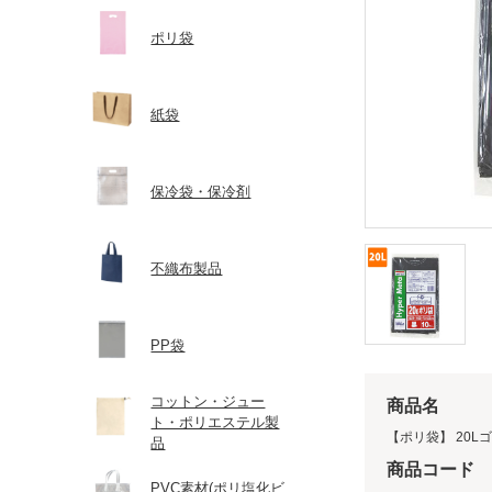
ポリ袋
紙袋
保冷袋・保冷剤
不織布製品
PP袋
コットン・ジュー
商品名
ト・ポリエステル製
【ポリ袋】 20Lゴミ
品
商品コード
PVC素材(ポリ塩化ビ