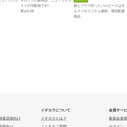
ニュアンスカ
モロフジの新商品、ニュアンスカ
ラーの宅配袋です!
紙とプラで作ったパルピースはモ
厚み0.08
ロフジオリジナル素材。環境配慮
商品
イチカラについて
会員サー
雑貨店様向け
イチカラとは？
新規会員
店様向け
よくあるご質問
ログイン