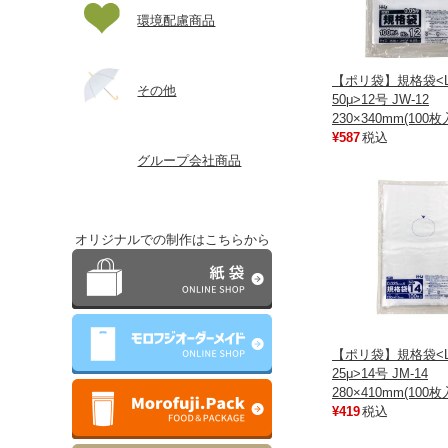
環境配慮商品
【ポリ袋】規格袋<L
その他
50μ>12号 JW-12
230×340mm(100枚
¥587
税込
グループ会社商品
オリジナルでの制作はこちらから
【ポリ袋】規格袋<L
25μ>14号 JM-14
280×410mm(100枚
¥419
税込