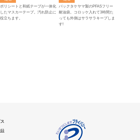
ポリシートと和紙テープが一体化
パックタケヤマ製のPFASフリー
したマスカーテープ。汚れ防止に
耐油袋。コロッケ入れて3時間た
役立ちます。
っても外側はサラサラキープしま
す!
ビス
登録