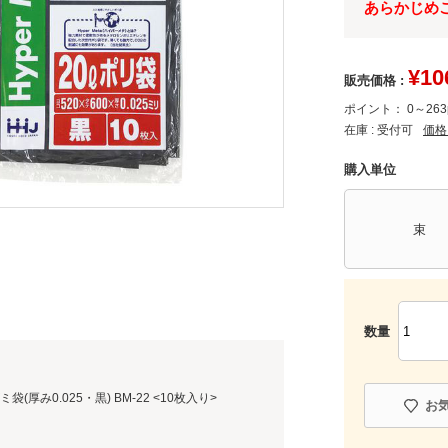
あらかじめ
¥
10
販売価格 :
ポイント：
0～263
在庫 :
受付可
価格
購入単位
束
数量
袋(厚み0.025・黒) BM-22 <10枚入り>
お