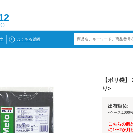
12
く)
文
よくある質問
【ポリ袋】 2
り>
出荷単位: 
<ケース:1000枚
こちらの商
に1〜2か