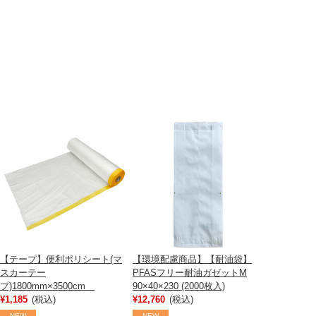
【テープ】便利ポリシート(マ
【環境配慮商品】【耐油袋】
スカーテー
PFASフリー耐油ガゼットM
プ)1800mm×3500cm
90×40×230 (2000枚入)
¥1,185
(税込)
¥12,760
(税込)
NEW
NEW