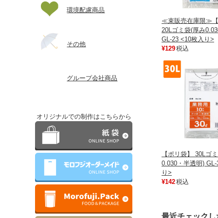
環境配慮商品
≪束販売在庫限≫
20Lゴミ袋(厚み0.0
GL-23 <10枚入り>
その他
¥129
税込
グループ会社商品
オリジナルでの制作はこちらから
【ポリ袋】 30Lゴ
0.030・半透明) GL-
り>
¥142
税込
最近チェックし