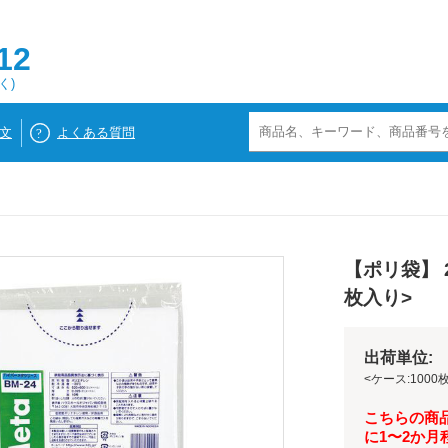
12
く)
文
よくある質問
【ポリ袋】 2
枚入り>
出荷単位: 
<ケース:1000枚
こちらの商
に1〜2か