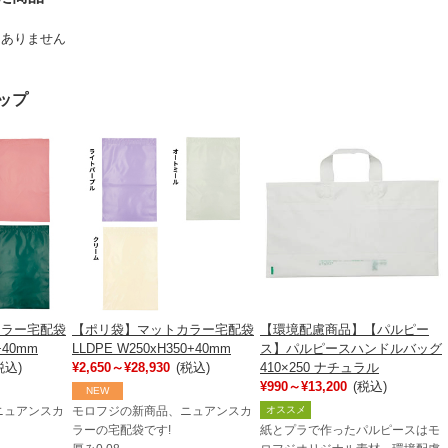
はありません
ップ
カラー宅配袋
【ポリ袋】マットカラー宅配袋
【環境配慮商品】【パルピー
+40mm
LLDPE W250xH350+40mm
ス】パルピースハンドルバッグ
税込)
¥2,650～¥28,930
(税込)
410×250 ナチュラル
¥990～¥13,200
(税込)
NEW
オススメ
ニュアンスカ
モロフジの新商品、ニュアンスカ
ラーの宅配袋です!
紙とプラで作ったパルピースはモ