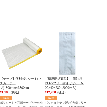
【テープ】便利ポリシート(マ
【環境配慮商品】【耐油袋】
スカーテー
PFASフリー耐油ガゼットM
プ)1800mm×3500cm
90×40×230 (2000枚入)
¥1,185
(税込)
¥12,760
(税込)
NEW
NEW
ポリシートと和紙テープが一体化
パックタケヤマ製のPFASフリー