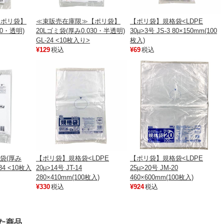
【ポリ袋】
≪束販売在庫限≫【ポリ袋】
【ポリ袋】規格袋<LDPE
30・透明)
20Lゴミ袋(厚み0.030・半透明)
30μ>3号 JS-3 80×150mm(100
GL-24 <10枚入り>
枚入)
¥129
税込
¥69
税込
ミ袋(厚み
【ポリ袋】規格袋<LDPE
【ポリ袋】規格袋<LDPE
34 <10枚入
20μ>14号 JT-14
25μ>20号 JM-20
280×410mm(100枚入)
460×600mm(100枚入)
¥330
税込
¥924
税込
た商品