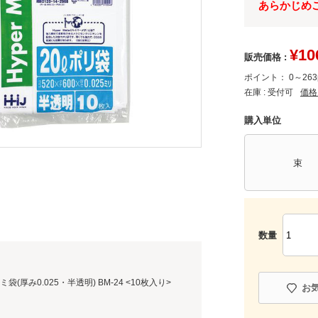
あらかじめ
¥
10
販売価格 :
ポイント：
0～263
在庫 :
受付可
価格
購入単位
束
数量
袋(厚み0.025・半透明) BM-24 <10枚入り>
お