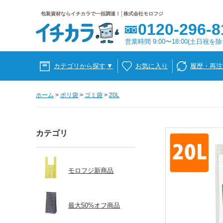
包装資材ならイチカラで一括調達！│株式会社モロフジ
0120-296-8
営業時間 9:00〜18:00(土日祝を除
カテゴリから探す
▼
お気に入り
履歴・再注
ホーム
>
ポリ袋
>
ゴミ袋
>
20L
カテゴリ
モロフジ新商品
最大50%オフ商品