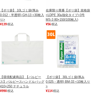
【ポリ袋】 10Lゴミ袋(厚み
在庫限り廃番【ポリ袋】規格袋
0.012・半透明) GH-13 <30枚入
<LDPE 30μ強化タイプ>3号
り>
MS-3 80×150(100枚入)
¥139
税込
¥56
税込
【環境配慮商品】【パルピー
【ポリ袋】 30Lゴミ袋(厚み
ス】パルピースハンドルバッグ
0.025・透明) BM-33 <10枚入り
410×250 ナチュラル
>
¥990
税込
¥114
税込