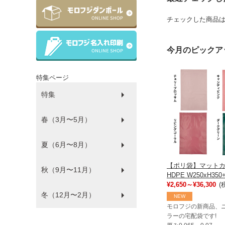
チェックした商品
今月のピックア
特集ページ
特集
春（3月〜5月）
ラッピング
ゴミ袋
パルピース
マチサイズ順
プラコップ
紙コップ
洗剤
環境にやさしい商品
衛生・感染防止対策商品
防災
食品袋
薄肉化コストダウン
夏（6月〜8月）
ひな祭り
【ポリ袋】マット
秋（9月〜11月）
フードフェス
HDPE W250xH350
¥2,650～¥36,300
(
冬（12月〜2月）
ハロウィン
NEW
モロフジの新商品、
ラーの宅配袋です!
バレンタイン・ホワイトデー
クリスマス
年末年始
福袋