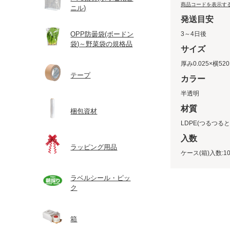
商品コードを表示す
ニル)
発送目安
OPP防曇袋(ボードン
3～4日後
袋)～野菜袋の規格品
サイズ
厚み0.025×横520
テープ
カラー
半透明
材質
梱包資材
LDPE(つるつる
入数
ラッピング用品
ケース(箱)入数:10
ラベルシール・ピッ
ク
箱