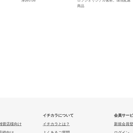
厚み0.08
ロフジオリジナル素材。環境配慮
商品
イチカラについて
会員サー
雑貨店様向け
イチカラとは？
新規会員
店様向け
よくあるご質問
ログイン