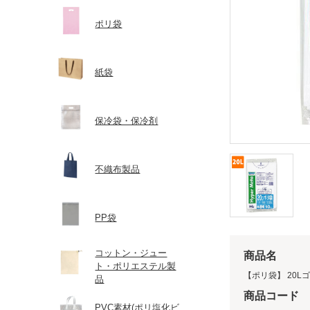
ポリ袋
紙袋
保冷袋・保冷剤
不織布製品
PP袋
コットン・ジュー
商品名
ト・ポリエステル製
【ポリ袋】 20Lゴミ
品
商品コード
PVC素材(ポリ塩化ビ