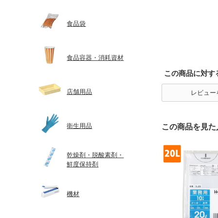
食品袋
食品容器・消耗資材
この商品に対す
店舗用品
レビュー
衛生用品
この商品を見た
乾燥剤・脱酸素剤・
鮮度保持剤
機材