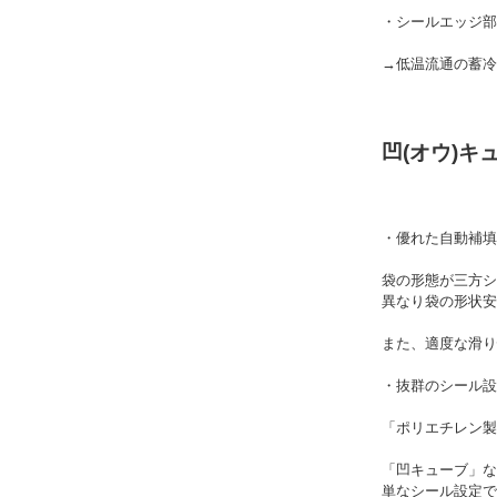
・シールエッジ部
→低温流通の蓄冷
凹(オウ)キ
・優れた自動補填
袋の形態が三方シ
異なり袋の形状安
また、適度な滑り
・抜群のシール設
「ポリエチレン製
「凹キューブ」な
単なシール設定で