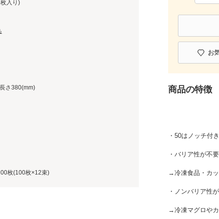
00枚入り)
る
お
長さ380(mm)
商品の特徴
・50はノッチ付
・バリア性が不要
00枚(100枚×12束)
→冷凍食品・カッ
・ノンバリア性が
→冷凍マグロやカ