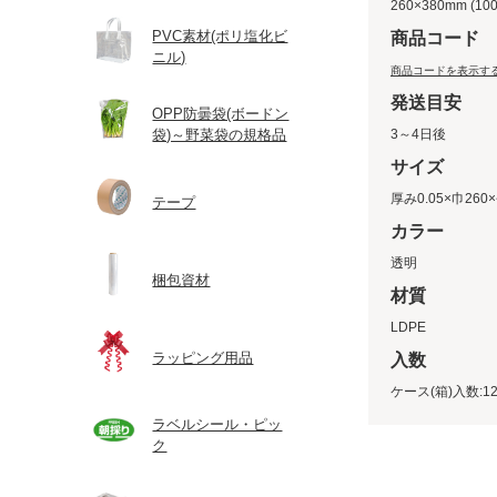
260×380mm (1
PVC素材(ポリ塩化ビ
商品コード
ニル)
商品コードを表示す
発送目安
OPP防曇袋(ボードン
袋)～野菜袋の規格品
3～4日後
サイズ
厚み0.05×巾260×
テープ
カラー
透明
梱包資材
材質
LDPE
ラッピング用品
入数
ケース(箱)入数:12
ラベルシール・ピッ
ク