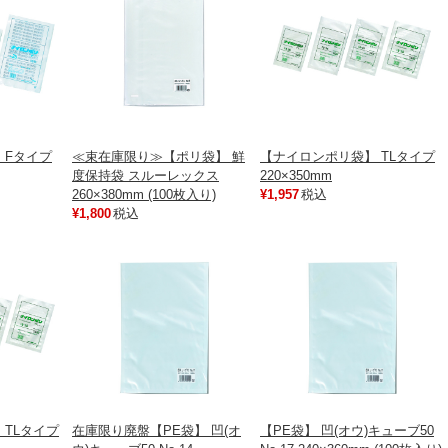
 Fタイプ
≪束在庫限り≫【ポリ袋】 鮮
【ナイロンポリ袋】 TLタイプ
度保持袋 スルーレックス
220×350mm
260×380mm (100枚入り)
¥1,957
税込
¥1,800
税込
 TLタイプ
在庫限り廃盤【PE袋】 凹(オ
【PE袋】 凹(オウ)キューブ50