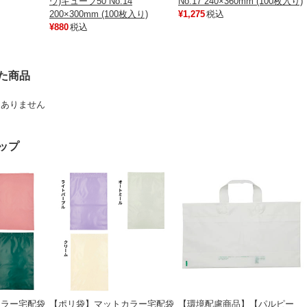
ウ)キューブ50 No.14
No.17 240×360mm (100枚入り)
200×300mm (100枚入り)
¥1,275
税込
¥880
税込
た商品
はありません
ップ
カラー宅配袋
【ポリ袋】マットカラー宅配袋
【環境配慮商品】【パルピー