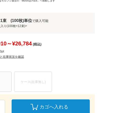
モロフジ運営の「Morofuji.Pack」へ移動します
1束 (100枚)単位
で購入可能
入り(100枚×12束)>
010～¥26,784
(税込)
3
pt
と在庫状況を確認
ケース(在庫無し)
カゴへ入れる