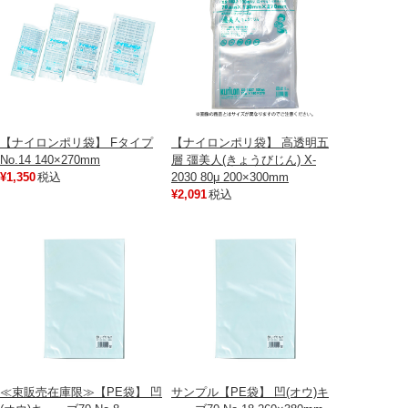
【ナイロンポリ袋】 Fタイプ
【ナイロンポリ袋】 高透明五
No.14 140×270mm
層 彊美人(きょうびじん) X-
¥1,350
税込
2030 80μ 200×300mm
¥2,091
税込
≪束販売在庫限≫【PE袋】 凹
サンプル【PE袋】 凹(オウ)キ