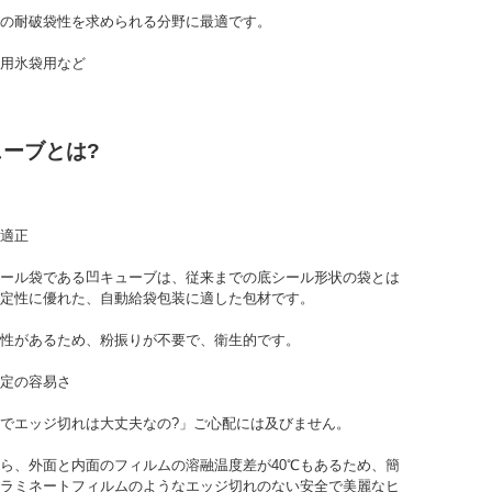
の耐破袋性を求められる分野に最適です。
用氷袋用など
ューブとは?
適正
ール袋である凹キューブは、従来までの底シール形状の袋とは
定性に優れた、自動給袋包装に適した包材です。
性があるため、粉振りが不要で、衛生的です。
定の容易さ
でエッジ切れは大丈夫なの?」ご心配には及びません。
ら、外面と内面のフィルムの溶融温度差が40℃もあるため、簡
ラミネートフィルムのようなエッジ切れのない安全で美麗なヒ