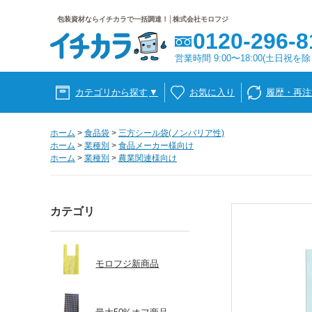
包装資材ならイチカラで一括調達！│株式会社モロフジ
0120-296-8
営業時間 9:00〜18:00(土日祝を除
カテゴリから探す
▼
お気に入り
履歴・再注
ホーム
>
食品袋
>
三方シール袋(ノンバリア性)
ホーム
>
業種別
>
食品メーカー様向け
ホーム
>
業種別
>
農業関連様向け
カテゴリ
モロフジ新商品