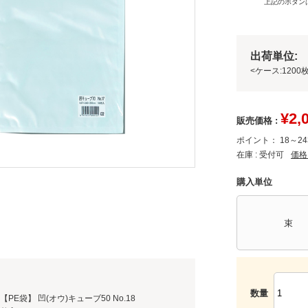
上記のボタンは
出荷単位: 
<ケース:1200枚
¥
2,
販売価格 :
ポイント：
18～24
在庫 :
受付可
価格
購入単位
束
数量
E袋】 凹(オウ)キューブ50 No.18