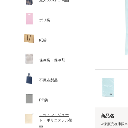
最大50%オフ商品
ポリ袋
紙袋
保冷袋・保冷剤
不織布製品
PP袋
コットン・ジュー
商品名
ト・ポリエステル製
≪束販売在庫限≫【P
品