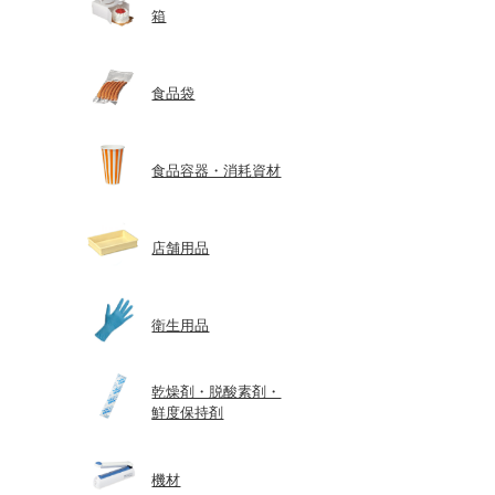
箱
食品袋
食品容器・消耗資材
店舗用品
衛生用品
乾燥剤・脱酸素剤・
鮮度保持剤
機材