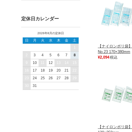
バレンタイン・ホワイトデー
クリスマス
年末年始
福袋
定休日カレンダー
2026年8月の定休日
日
月
火
水
木
金
土
【ナイロンポリ袋】
1
No.23 170×380mm
2
3
4
5
6
7
8
¥2,094
税込
9
10
11
12
13
14
15
16
17
18
19
20
21
22
23
24
25
26
27
28
29
30
31
【ナイロンポリ袋】