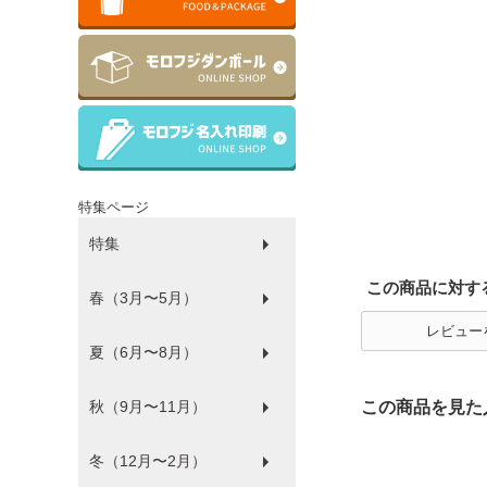
特集ページ
特集
この商品に対す
春（3月〜5月）
ラッピング
ゴミ袋
パルピース
マチサイズ順
プラコップ
紙コップ
洗剤
環境にやさしい商品
衛生・感染防止対策商品
防災
食品袋
薄肉化コストダウン
レビュー
夏（6月〜8月）
ひな祭り
秋（9月〜11月）
フードフェス
この商品を見た
冬（12月〜2月）
ハロウィン