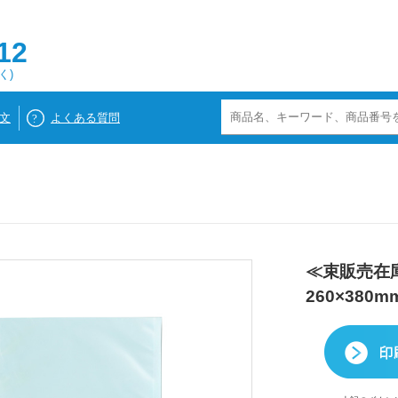
12
く)
文
よくある質問
≪束販売在庫
260×380m