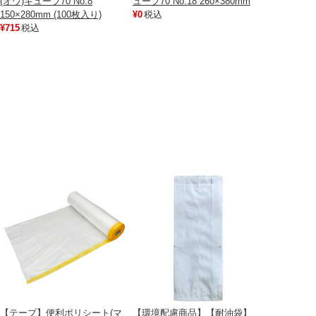
(オウ)キューブ70 No.8
ューブ70 No.18 260×380mm
150×280mm (100枚入り)
¥0
税込
¥715
税込
【テープ】便利ポリシート(マ
【環境配慮商品】【耐油袋】