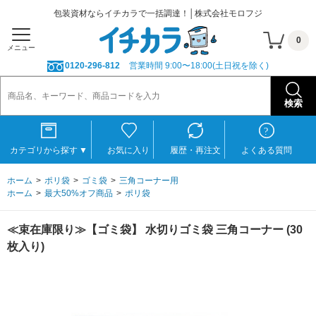
包装資材ならイチカラで一括調達！│株式会社モロフジ
0
メニュー
0120-296-812
営業時間 9:00〜18:00(土日祝を除く)
カテゴリから探す
▼
お気に入り
履歴・再注文
よくある質問
ホーム
ポリ袋
ゴミ袋
三角コーナー用
ホーム
最大50%オフ商品
ポリ袋
≪束在庫限り≫【ゴミ袋】 水切りゴミ袋 三角コーナー (30
枚入り)