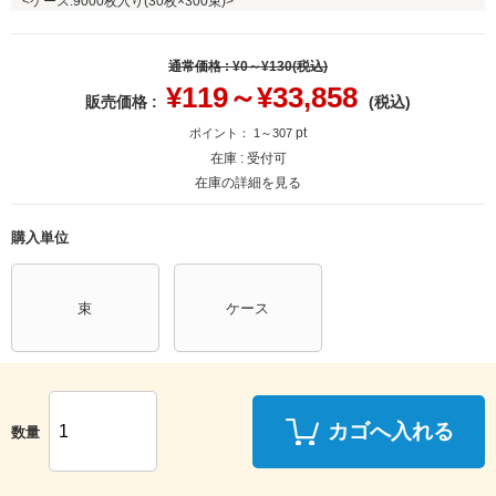
<ケース:9000枚入り(30枚×300束)>
通常価格 : ¥
0～¥130
(税込)
¥
119～¥33,858
販売価格 :
(税込)
pt
ポイント：
1～307
在庫 :
受付可
在庫の詳細を見る
購入単位
束
ケース
カゴへ入れる
数量