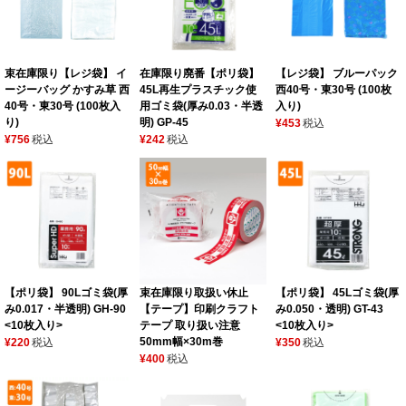
束在庫限り【レジ袋】 イ
在庫限り廃番【ポリ袋】
【レジ袋】 ブルーパック
ージーバッグ かすみ草 西
45L再生プラスチック使
西40号・東30号 (100枚
40号・東30号 (100枚入
用ゴミ袋(厚み0.03・半透
入り)
り)
明) GP-45
¥453
税込
¥756
税込
¥242
税込
【ポリ袋】 90Lゴミ袋(厚
束在庫限り取扱い休止
【ポリ袋】 45Lゴミ袋(厚
み0.017・半透明) GH-90
【テープ】印刷クラフト
み0.050・透明) GT-43
<10枚入り>
テープ 取り扱い注意
<10枚入り>
50mm幅×30m巻
¥220
税込
¥350
税込
¥400
税込