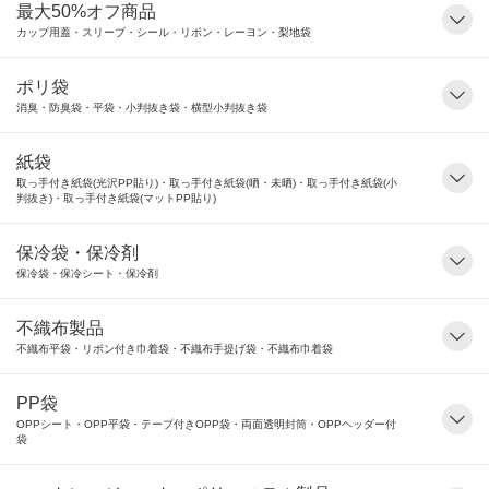
最大50%オフ商品
カップ用蓋・スリーブ・シール・リボン・レーヨン・梨地袋
ポリ袋
消臭・防臭袋・平袋・小判抜き袋・横型小判抜き袋
紙袋
取っ手付き紙袋(光沢PP貼り)・取っ手付き紙袋(晒・未晒)・取っ手付き紙袋(小
判抜き)・取っ手付き紙袋(マットPP貼り)
保冷袋・保冷剤
保冷袋・保冷シート・保冷剤
不織布製品
不織布平袋・リボン付き巾着袋・不織布手提げ袋・不織布巾着袋
PP袋
OPPシート・OPP平袋・テープ付きOPP袋・両面透明封筒・OPPヘッダー付
袋