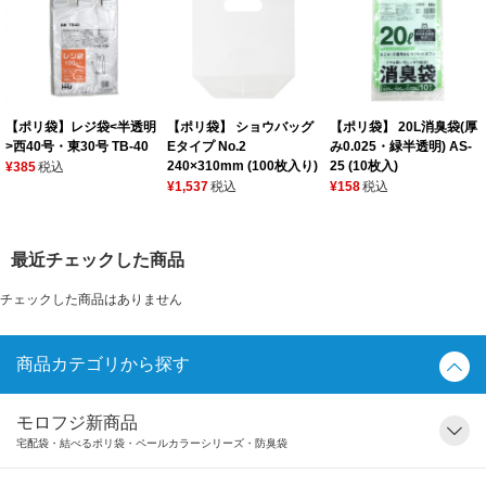
【ポリ袋】レジ袋<半透明
【ポリ袋】 ショウバッグ
【ポリ袋】 20L消臭袋(厚
>西40号・東30号 TB-40
Eタイプ No.2
み0.025・緑半透明) AS-
240×310mm (100枚入り)
25 (10枚入)
¥385
税込
¥1,537
税込
¥158
税込
最近チェックした商品
チェックした商品はありません
商品カテゴリから探す
モロフジ新商品
宅配袋・結べるポリ袋・ペールカラーシリーズ・防臭袋