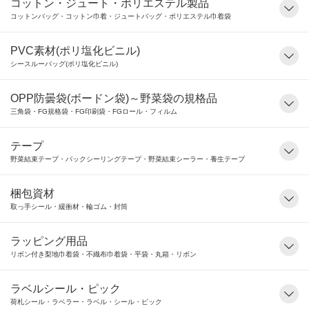
コットン・ジュート・ポリエステル製品
コットンバッグ・コットン巾着・ジュートバッグ・ポリエステル巾着袋
PVC素材(ポリ塩化ビニル)
シースルーバッグ(ポリ塩化ビニル)
OPP防曇袋(ボードン袋)～野菜袋の規格品
三角袋・FG規格袋・FG印刷袋・FGロール・フィルム
テープ
野菜結束テープ・バックシーリングテープ・野菜結束シーラー・養生テープ
梱包資材
取っ手シール・緩衝材・輪ゴム・封筒
ラッピング用品
リボン付き梨地巾着袋・不織布巾着袋・平袋・丸箱・リボン
ラベルシール・ピック
荷札シール・ラベラー・ラベル・シール・ピック