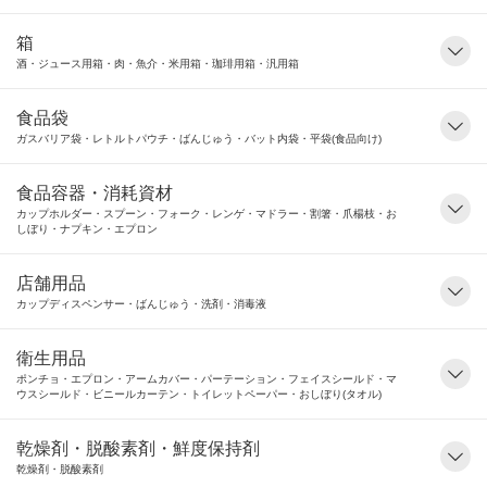
箱
酒・ジュース用箱・肉・魚介・米用箱・珈琲用箱・汎用箱
食品袋
ガスバリア袋・レトルトパウチ・ばんじゅう・バット内袋・平袋(食品向け)
食品容器・消耗資材
カップホルダー・スプーン・フォーク・レンゲ・マドラー・割箸・爪楊枝・お
しぼり・ナプキン・エプロン
店舗用品
カップディスペンサー・ばんじゅう・洗剤・消毒液
衛生用品
ポンチョ・エプロン・アームカバー・パーテーション・フェイスシールド・マ
ウスシールド・ビニールカーテン・トイレットペーパー・おしぼり(タオル)
乾燥剤・脱酸素剤・鮮度保持剤
乾燥剤・脱酸素剤