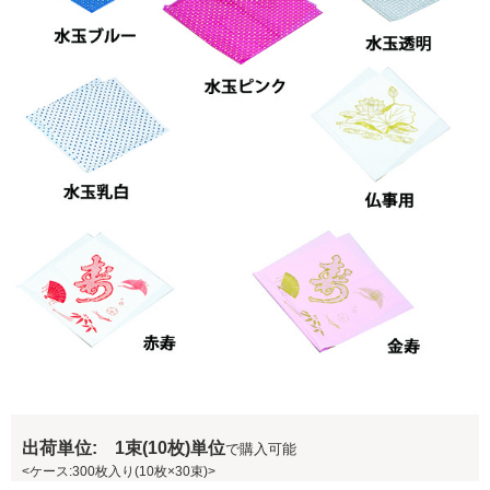
出荷単位: 1束(10枚)単位
で購入可能
<ケース:300枚入り(10枚×30束)>