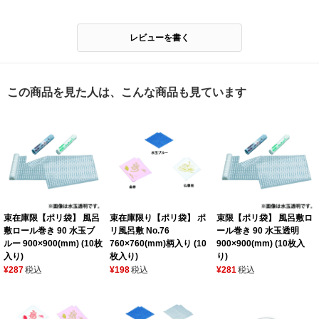
レビューを書く
この商品を見た人は、こんな商品も見ています
束在庫限【ポリ袋】 風呂
束在庫限り【ポリ袋】 ポ
束限【ポリ袋】 風呂敷ロ
敷ロール巻き 90 水玉ブ
リ風呂敷 No.76
ール巻き 90 水玉透明
ルー 900×900(mm) (10枚
760×760(mm)柄入り (10
900×900(mm) (10枚入
入り)
枚入り)
り)
¥287
税込
¥198
税込
¥281
税込