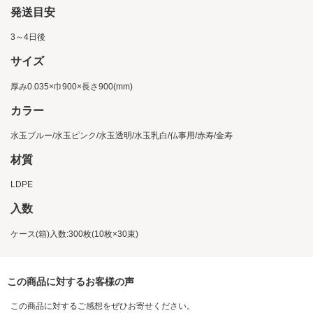
発送目安
3～4日後
サイズ
厚み0.035×巾900×長さ900(mm)
カラー
水玉ブルー/水玉ピンク/水玉透明/水玉乳白/仏事用/赤寿/金寿
材質
LDPE
入数
ケース(箱)入数:300枚(10枚×30束)
この商品に対するお客様の声
この商品に対するご感想をぜひお寄せください。