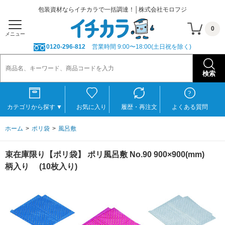
包装資材ならイチカラで一括調達！│株式会社モロフジ
0
メニュー
0120-296-812
営業時間 9:00〜18:00(土日祝を除く)
カテゴリから探す
▼
お気に入り
履歴・再注文
よくある質問
ホーム
ポリ袋
風呂敷
束在庫限り【ポリ袋】 ポリ風呂敷 No.90 900×900(mm)
柄入り (10枚入り)