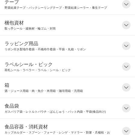
テープ
野菜結束テープ・バックシーリングテープ・野菜結束シーラー・養生テープ
梱包資材
取っ手シール・緩衝材・輪ゴム・封筒
ラッピング用品
リボン付き梨地巾着袋・不織布巾着袋・平袋・丸箱・リボン
ラベルシール・ピック
荷札シール・ラベラー・ラベル・シール・ピック
箱
酒・ジュース用箱・肉・魚介・米用箱・珈琲用箱・汎用箱
食品袋
ガスバリア袋・レトルトパウチ・ばんじゅう・バット内袋・平袋(食品向け)
食品容器・消耗資材
カップホルダー・スプーン・フォーク・レンゲ・マドラー・割箸・爪楊枝・お