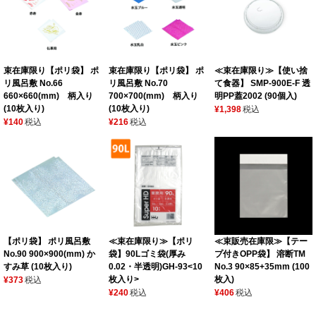
束在庫限り【ポリ袋】 ポ
束在庫限り【ポリ袋】 ポ
≪束在庫限り≫【使い捨
リ風呂敷 No.66
リ風呂敷 No.70
て食器】 SMP-900E-F 透
660×660(mm) 柄入り
700×700(mm) 柄入り
明PP蓋2002 (90個入)
(10枚入り)
(10枚入り)
¥1,398
税込
¥140
税込
¥216
税込
【ポリ袋】 ポリ風呂敷
≪束在庫限り≫【ポリ
≪束販売在庫限≫【テー
No.90 900×900(mm) か
袋】90Lゴミ袋(厚み
プ付きOPP袋】 溶断TM
すみ草 (10枚入り)
0.02・半透明)GH-93<10
No.3 90×85+35mm (100
枚入り>
枚入)
¥373
税込
¥240
税込
¥406
税込