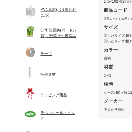
145×102×63mm(
PVC素材(ポリ塩化ビ
商品コード
ニル)
商品コードを表示す
サイズ
OPP防曇袋(ボードン
袋)～野菜袋の規格品
閉じたサイズ:横14
開いたサイズ:横19
カラー
テープ
透明
材質
梱包資材
OPS
梱包
ケース(箱)入数:12
ラッピング用品
メーカー
中央化学(株)
ラベルシール・ピッ
ク