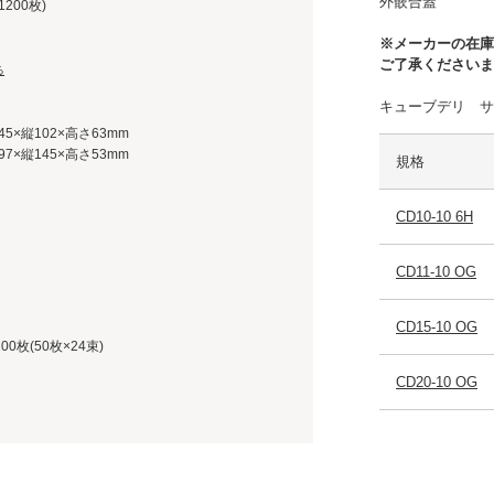
外嵌合蓋
1200枚)
※メーカーの在庫
ご了承くださいま
る
キューブデリ 
5×縦102×高さ63mm
7×縦145×高さ53mm
規格
CD10-10 6H
CD11-10 OG
CD15-10 OG
00枚(50枚×24束)
CD20-10 OG