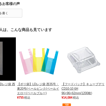
るお客様の声
を書く
人は、こんな商品も見ています
Dレジ袋 西
【ポリ袋】LDレジ袋 西35号・
【フードパック】キューブデリ
東20号(ペールピンク/ペールイ
CD10-10 6H
エロー/ペールブルー)
96×96×62mm(1200枚)
¥755
税込
¥14,084
税込