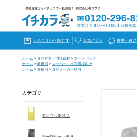
包装資材ならイチカラで一括調達！│株式会社モロフジ
0120-296-8
営業時間 9:00〜18:00(土日祝を除
カテゴリから探す
▼
お気に入り
履歴・再注
ホーム
>
食品容器・消耗資材
>
フードパック
ホーム
>
業種別
>
スーパー・小売店様向け
ホーム
>
業種別
>
食品メーカー様向け
カテゴリ
モロフジ新商品