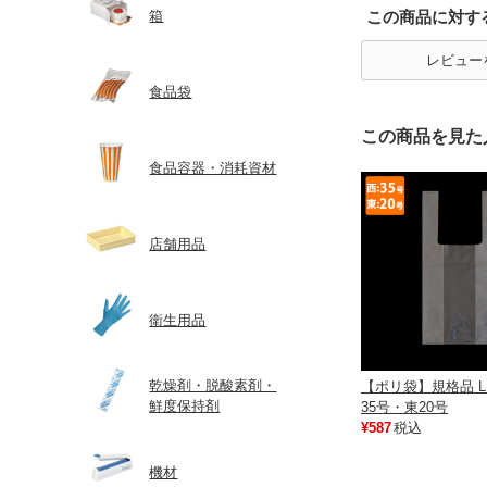
箱
この商品に対す
レビュー
食品袋
この商品を見た
食品容器・消耗資材
店舗用品
衛生用品
乾燥剤・脱酸素剤・
【ポリ袋】規格品 L
鮮度保持剤
35号・東20号
¥587
税込
機材