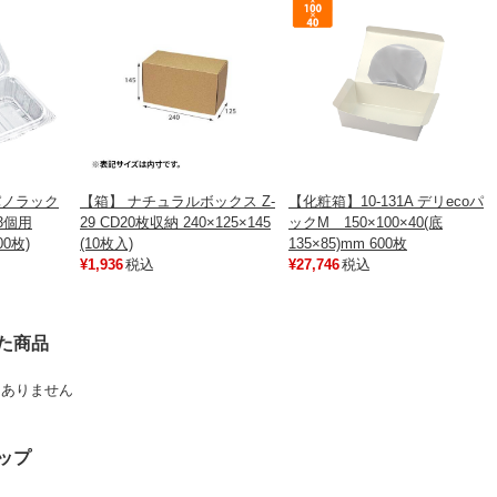
パノラック
【箱】 ナチュラルボックス Z-
【化粧箱】10-131A デリecoパ
り3個用
29 CD20枚収納 240×125×145
ックM 150×100×40(底
00枚)
(10枚入)
135×85)mm 600枚
¥1,936
税込
¥27,746
税込
た商品
はありません
ップ