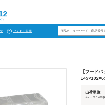
12
く)
文
よくある質問
【フードパッ
145×102×6
出荷単位: 
<ケース:1200枚