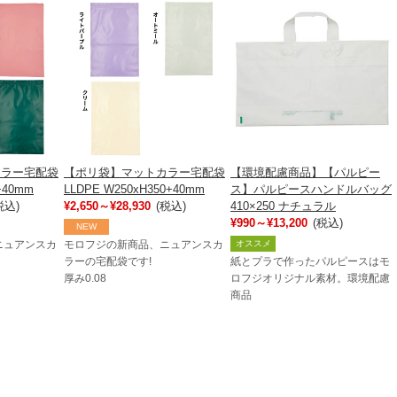
カラー宅配袋
【ポリ袋】マットカラー宅配袋
【環境配慮商品】【パルピー
+40mm
LLDPE W250xH350+40mm
ス】パルピースハンドルバッグ
税込)
¥2,650～¥28,930
(税込)
410×250 ナチュラル
¥990～¥13,200
(税込)
NEW
オススメ
ニュアンスカ
モロフジの新商品、ニュアンスカ
ラーの宅配袋です!
紙とプラで作ったパルピースはモ
厚み0.08
ロフジオリジナル素材。環境配慮
商品