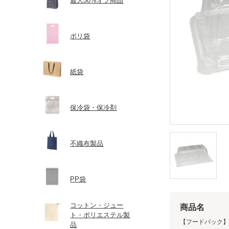
最大50%オフ商品
ポリ袋
紙袋
保冷袋・保冷剤
不織布製品
PP袋
コットン・ジュー
商品名
ト・ポリエステル製
【フードパック】キ
品