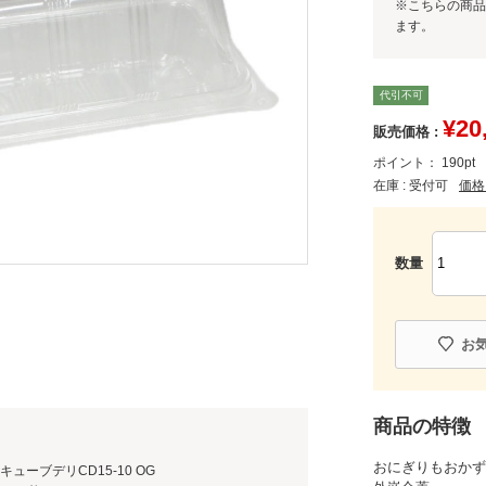
※こちらの商品
ます。
代引不可
¥
20
販売価格 :
ポイント：
190
pt
在庫 :
受付可
価格
数量
お
商品の特徴
おにぎりもおかず
ューブデリCD15-10 OG