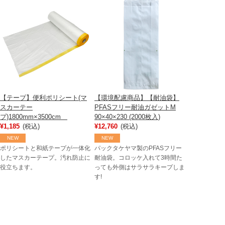
【テープ】便利ポリシート(マ
【環境配慮商品】【耐油袋】
スカーテー
PFASフリー耐油ガゼットM
プ)1800mm×3500cm
90×40×230 (2000枚入)
¥1,185
(税込)
¥12,760
(税込)
NEW
NEW
ポリシートと和紙テープが一体化
パックタケヤマ製のPFASフリー
したマスカーテープ。汚れ防止に
耐油袋。コロッケ入れて3時間た
役立ちます。
っても外側はサラサラキープしま
す!