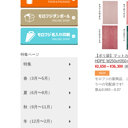
特集ページ
【ポリ袋】マット
HDPE W250xH350
特集
¥2,650～¥36,300
(
NEW
春（3月〜5月）
ラッピング
ゴミ袋
パルピース
マチサイズ順
プラコップ
紙コップ
洗剤
環境にやさしい商品
衛生・感染防止対策商品
防災
食品袋
薄肉化コストダウン
モロフジの新商品、
ラーの宅配袋です!
厚み0.065～0.07
夏（6月〜8月）
ひな祭り
秋（9月〜11月）
フードフェス
冬（12月〜2月）
ハロウィン