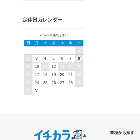
バレンタイン・ホワイトデー
クリスマス
年末年始
福袋
定休日カレンダー
2026年8月の定休日
日
月
火
水
木
金
土
1
2
3
4
5
6
7
8
9
10
11
12
13
14
15
16
17
18
19
20
21
22
23
24
25
26
27
28
29
30
31
業種から探す